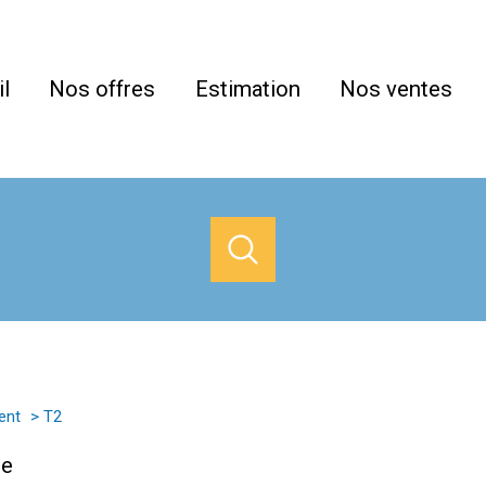
l
Nos offres
Estimation
Nos ventes
louer
acheter
estimer
à l'année
de l'ancien
à l'année
1
Localisation
Loyer
du neuf
de l'immo pro
ent
T2
de l'immo pro
Sète
2 Pièces
te