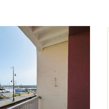
voir les
3
annonces