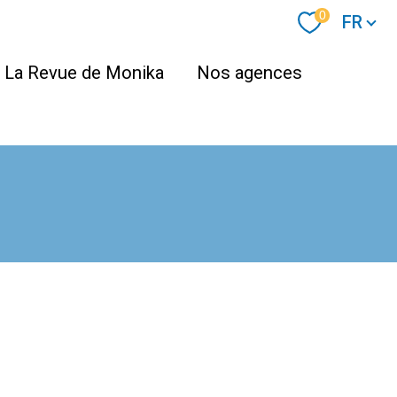
Langue
0
FR
La Revue de Monika
Nos agences
filtrer
réinitialiser les filtres