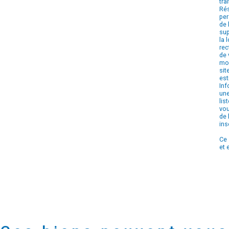
tra
Rés
per
de 
sup
la 
rec
de 
mom
sit
est
Inf
une
lis
vou
de 
ins
Ce 
et 