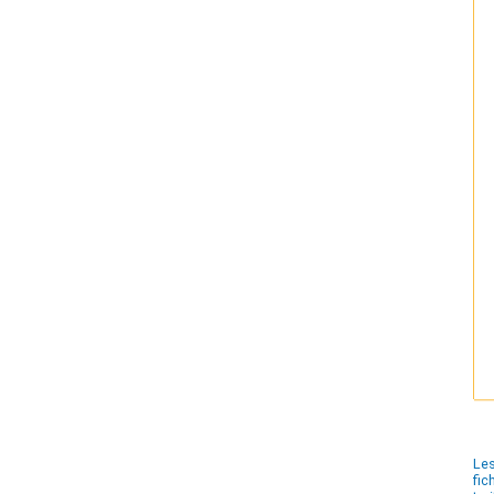
Les
fic