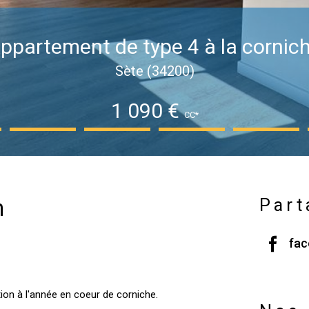
ppartement de type 4 à la cornic
Sète (34200)
1 090 €
CC*
n
Part
fa
ion à l'année en coeur de corniche.