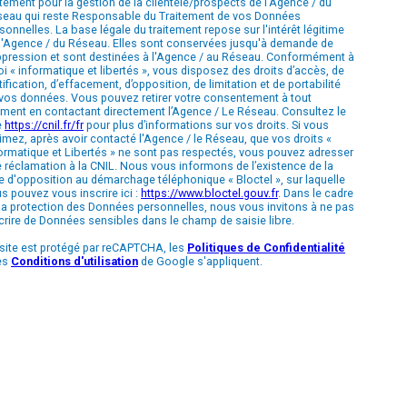
itement pour la gestion de la clientèle/prospects de l'Agence / du
eau qui reste Responsable du Traitement de vos Données
sonnelles. La base légale du traitement repose sur l'intérêt légitime
l'Agence / du Réseau. Elles sont conservées jusqu'à demande de
pression et sont destinées à l'Agence / au Réseau. Conformément à
loi « informatique et libertés », vous disposez des droits d’accès, de
tification, d’effacement, d’opposition, de limitation et de portabilité
vos données. Vous pouvez retirer votre consentement à tout
ent en contactant directement l’Agence / Le Réseau. Consultez le
e
https://cnil.fr/fr
pour plus d’informations sur vos droits. Si vous
imez, après avoir contacté l'Agence / le Réseau, que vos droits «
ormatique et Libertés » ne sont pas respectés, vous pouvez adresser
 réclamation à la CNIL. Nous vous informons de l’existence de la
te d'opposition au démarchage téléphonique « Bloctel », sur laquelle
s pouvez vous inscrire ici :
https://www.bloctel.gouv.fr
. Dans le cadre
la protection des Données personnelles, nous vous invitons à ne pas
crire de Données sensibles dans le champ de saisie libre.
site est protégé par reCAPTCHA, les
Politiques de Confidentialité
es
Conditions d'utilisation
de Google s'appliquent.