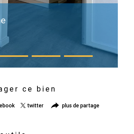
he
ager ce bien
cebook
twitter
plus de partage