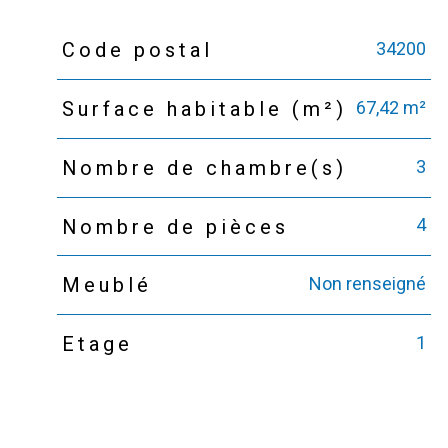
34200
Code postal
TRAD_PAMPERO_Caracteristique
Valeurs
67,42 m²
Surface habitable (m²)
3
Nombre de chambre(s)
4
Nombre de pièces
Non renseigné
Meublé
1
Etage