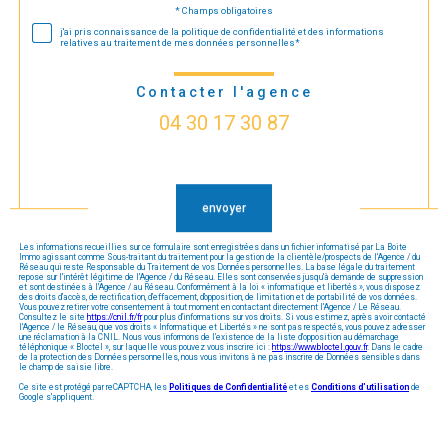
* Champs obligatoires
Validation
j'ai pris connaissance de la politique de confidentialité et des informations
relatives au traitement de mes données personnelles*
Contacter l'agence
04 30 17 30 87
Validation
envoyer
Les informations recueillies sur ce formulaire sont enregistrées dans un fichier informatisé par La Boite
Immo agissant comme Sous-traitant du traitement pour la gestion de la clientèle/prospects de l'Agence / du
Réseau qui reste Responsable du Traitement de vos Données personnelles. La base légale du traitement
repose sur l'intérêt légitime de l'Agence / du Réseau. Elles sont conservées jusqu'à demande de suppression
et sont destinées à l'Agence / au Réseau. Conformément à la loi « informatique et libertés », vous disposez
des droits d’accès, de rectification, d’effacement, d’opposition, de limitation et de portabilité de vos données.
Vous pouvez retirer votre consentement à tout moment en contactant directement l’Agence / Le Réseau.
Consultez le site
https://cnil.fr/fr
pour plus d’informations sur vos droits. Si vous estimez, après avoir contacté
l'Agence / le Réseau, que vos droits « Informatique et Libertés » ne sont pas respectés, vous pouvez adresser
une réclamation à la CNIL. Nous vous informons de l’existence de la liste d'opposition au démarchage
téléphonique « Bloctel », sur laquelle vous pouvez vous inscrire ici :
https://www.bloctel.gouv.fr
. Dans le cadre
de la protection des Données personnelles, nous vous invitons à ne pas inscrire de Données sensibles dans
le champ de saisie libre.
Ce site est protégé par reCAPTCHA, les
Politiques de Confidentialité
et es
Conditions d'utilisation
de
Google s'appliquent.