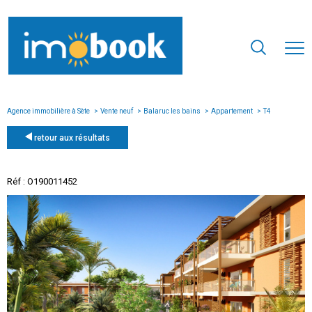
Agence immobilière à Sète
Vente neuf
Balaruc les bains
Appartement
T4
retour aux résultats
Réf : O190011452