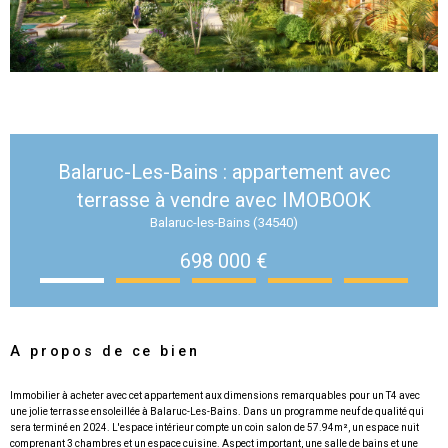
Balaruc-Les-Bains : appartement avec
terrasse à vendre avec IMOBOOK
Balaruc-les-Bains (34540)
698 000 €
A propos de ce bien
Immobilier à acheter avec cet appartement aux dimensions remarquables pour un T4 avec
une jolie terrasse ensoleillée à Balaruc-Les-Bains. Dans un programme neuf de qualité qui
sera terminé en 2024. L'espace intérieur compte un coin salon de 57.94m², un espace nuit
comprenant 3 chambres et un espace cuisine. Aspect important, une salle de bains et une