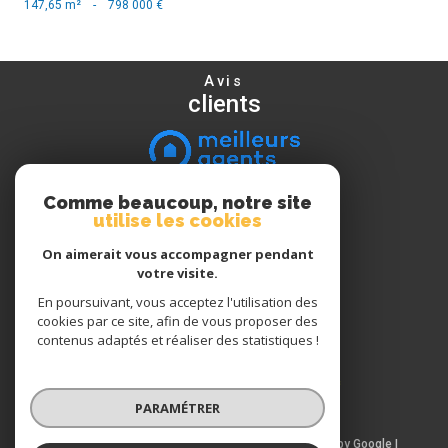
147,65 m²
-
798 000 €
Avis
clients
Comme beaucoup, notre site
Nous
utilise les cookies
suivre
On aimerait vous accompagner pendant
votre visite.
En poursuivant, vous acceptez l'utilisation des
Nous
cookies par ce site, afin de vous proposer des
adhérons
contenus adaptés et réaliser des statistiques !
PARAMÉTRER
© 2026 | Tous droits réservés | Traduction powered by Google |