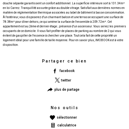
douche séparée garantissent un confort additionnel. La superficie intérieure sort à 131.34m²
en loi Carrez. Tranquillité assurée grâce au double vitrage. Satisfait aux dernières normes en
matière de réglementation thermique associées au label de bâtiment à basse consommation.
À l'extérieur, vous disposerez d'un charmant balcon et une terrasse occupant une surface de
78.38m² pour dîner dehors, ce qui amène la surface de l'ensemble à 209.72m². Cet
appartement est au 2ème et dernier étage ; présence d'un ascenseur. Vous seriez les premiers
occupants de ce domicile. Il vous fait profiter de places de parking au nombre de 2 qui vous
évitent de gaspiller de l'essence à chercher une place. Tout cela fait de cette propriété un
logement idéal pour une famille de taille moyenne. Pour en savoir plus, IMOBOOK est à votre
disposition.
Partager ce bien
facebook
twitter
plus de partage
Nos outils
sélectionner
calculatrice