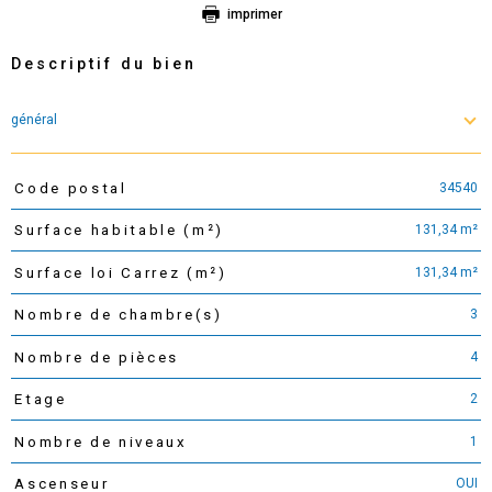
imprimer
Descriptif du bien
général
34540
Code postal
TRAD_PAMPERO_Caracteristique
Valeurs
131,34 m²
Surface habitable (m²)
131,34 m²
Surface loi Carrez (m²)
3
Nombre de chambre(s)
4
Nombre de pièces
2
Etage
1
Nombre de niveaux
OUI
Ascenseur