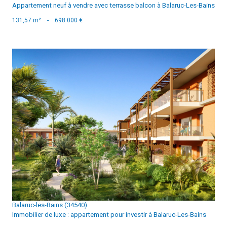
Appartement neuf à vendre avec terrasse balcon à Balaruc-Les-Bains
131,57 m²
-
698 000 €
voir le bien
Balaruc-les-Bains (34540)
Immobilier de luxe : appartement pour investir à Balaruc-Les-Bains