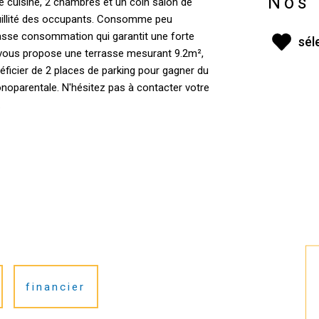
Nos 
 cuisine, 2 chambres et un coin salon de
quillité des occupants. Consomme peu
 basse consommation qui garantit une forte
sél
été vous propose une terrasse mesurant 9.2m²,
néficier de 2 places de parking pour gagner du
noparentale. N'hésitez pas à contacter votre
.
financier