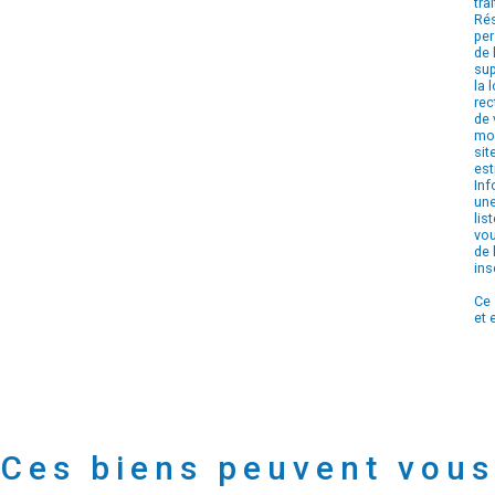
tra
Rés
per
de 
sup
la 
rec
de 
mom
sit
est
Inf
une
lis
vou
de 
ins
Ce 
et 
Ces biens peuvent vous