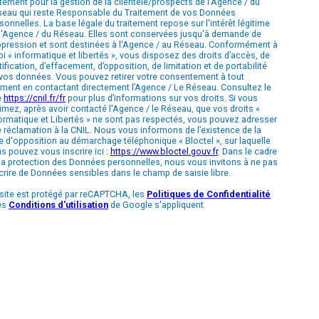
itement pour la gestion de la clientèle/prospects de l'Agence / du
eau qui reste Responsable du Traitement de vos Données
sonnelles. La base légale du traitement repose sur l'intérêt légitime
l'Agence / du Réseau. Elles sont conservées jusqu'à demande de
pression et sont destinées à l'Agence / au Réseau. Conformément à
loi « informatique et libertés », vous disposez des droits d’accès, de
tification, d’effacement, d’opposition, de limitation et de portabilité
vos données. Vous pouvez retirer votre consentement à tout
ent en contactant directement l’Agence / Le Réseau. Consultez le
e
https://cnil.fr/fr
pour plus d’informations sur vos droits. Si vous
imez, après avoir contacté l'Agence / le Réseau, que vos droits «
ormatique et Libertés » ne sont pas respectés, vous pouvez adresser
 réclamation à la CNIL. Nous vous informons de l’existence de la
te d'opposition au démarchage téléphonique « Bloctel », sur laquelle
s pouvez vous inscrire ici :
https://www.bloctel.gouv.fr
. Dans le cadre
la protection des Données personnelles, nous vous invitons à ne pas
crire de Données sensibles dans le champ de saisie libre.
site est protégé par reCAPTCHA, les
Politiques de Confidentialité
es
Conditions d'utilisation
de Google s'appliquent.