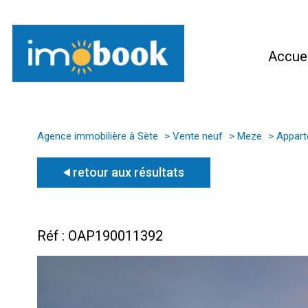
Accuei
Agence immobilière à Sète
Vente neuf
Meze
Appar
retour aux résultats
Réf : OAP190011392