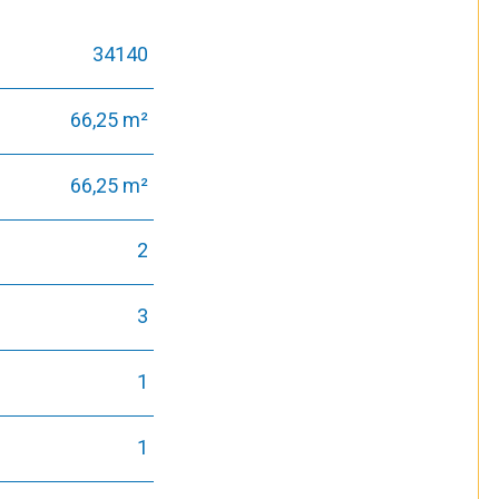
34140
66,25 m²
66,25 m²
2
3
1
1