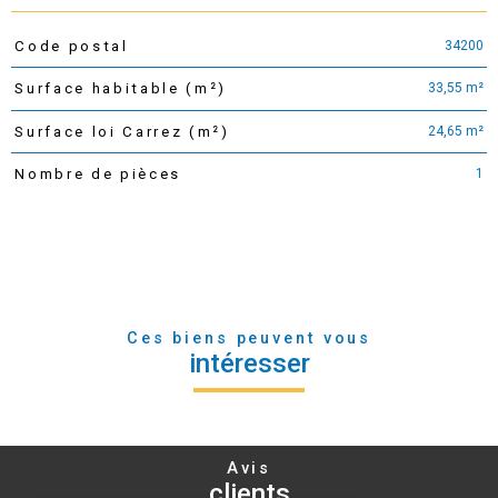
34200
Code postal
TRAD_PAMPERO_Caracteristique
Valeurs
33,55 m²
Surface habitable (m²)
24,65 m²
Surface loi Carrez (m²)
1
Nombre de pièces
Ces biens peuvent vous
intéresser
Avis
clients