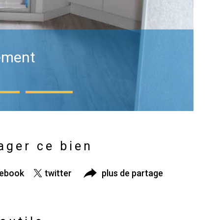
sement
ager ce bien
cebook
twitter
plus de partage