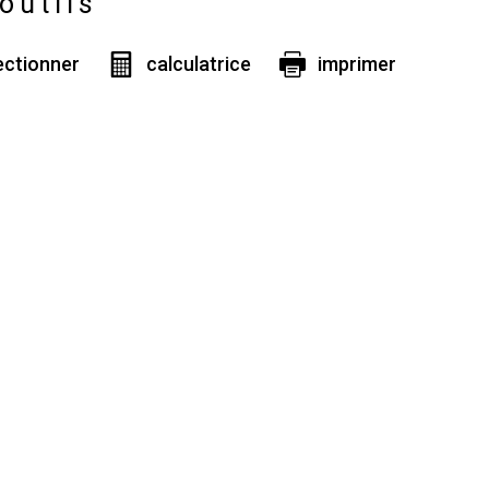
outils
ectionner
calculatrice
imprimer