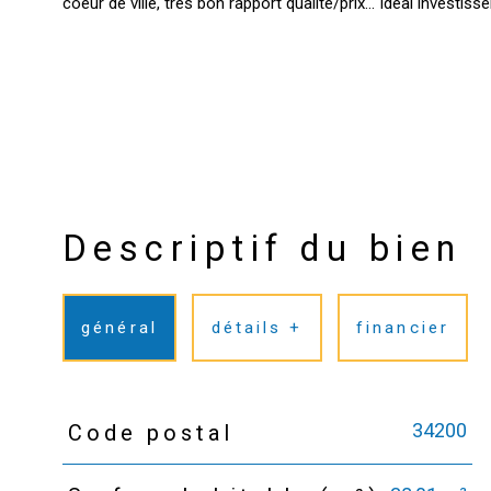
Descriptif du bien
général
détails +
financier
34200
Code postal
TRAD_PAMPERO_Caracteristique
Valeurs