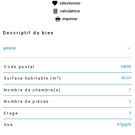
sélectionner
calculatrice
imprimer
Descriptif du bien
général
34200
Code postal
TRAD_PAMPERO_Caracteristique
Valeurs
30 m²
Surface habitable (m²)
1
Nombre de chambre(s)
2
Nombre de pièces
3
Etage
D?gag?e
Vue