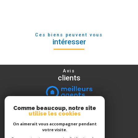
Ces biens peuvent vous
intéresser
Avis
clients
Comme beaucoup, notre site
Nous
utilise les cookies
suivre
On aimerait vous accompagner pendant
votre visite.