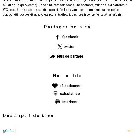
de la copropriété, d'une cuisine séparée avec une ouverture (Possibilité d'intégrer facilement la
cuisine à l'espace de vie). Le coin nuit est composé d'une chambre, d'une salle d'eau et d'un
WC séparé. Une place de parking sécurisée. Les avantages : Lumineux, calme, petite
Partager ce bien
facebook
twitter
plus de partage
Nos outils
sélectionner
calculatrice
imprimer
Descriptif du bien
général