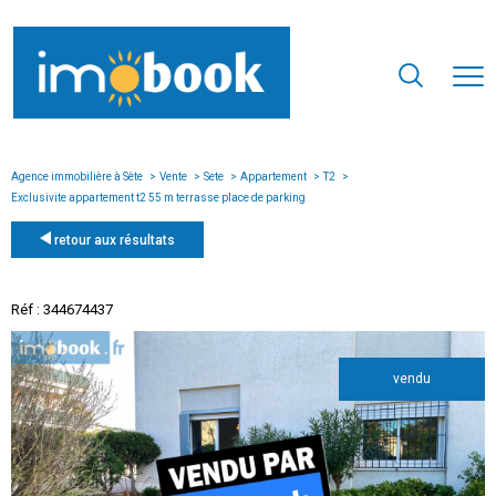
Agence immobilière à Sète
Vente
Sete
Appartement
T2
Exclusivite appartement t2 55 m terrasse place de parking
retour aux résultats
Réf : 344674437
vendu