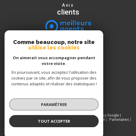
Avis
clients
Comme beaucoup, notre site
Nous
utilise les cookies
suivre
On aimerait vous accompagner pendant
votre visite.
En poursuivant, vous acceptez l'utilisation des
Nous
cookies par ce site, afin de vous proposer des
adhérons
contenus adaptés et réaliser des statistiques !
PARAMÉTRER
© 2026 | Tous droits réservés | Traduction powered by Google |
Nos honoraires
Plan du site
Mentions légales
Admin
Partenaires
TOUT ACCEPTER
Politique RGPD
Cookies