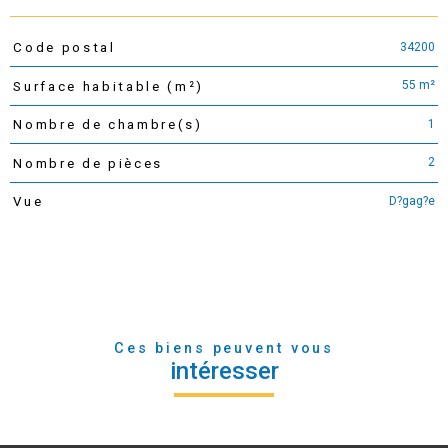
34200
Code postal
TRAD_PAMPERO_Caracteristique
Valeurs
55 m²
Surface habitable (m²)
1
Nombre de chambre(s)
2
Nombre de pièces
D?gag?e
Vue
Ces biens peuvent vous
intéresser