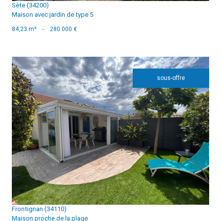
Sète (34200)
Maison avec jardin de type 5
84,23 m²
-
280 000 €
sous-offre
voir le bien
Frontignan (34110)
Maison proche de la plage