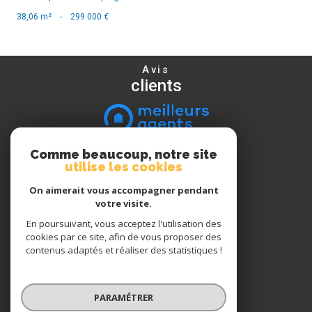
38,06 m²
-
299 000 €
Avis
clients
Comme beaucoup, notre site
Nous
utilise les cookies
suivre
On aimerait vous accompagner pendant
votre visite.
En poursuivant, vous acceptez l'utilisation des
Nous
cookies par ce site, afin de vous proposer des
adhérons
contenus adaptés et réaliser des statistiques !
PARAMÉTRER