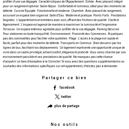
profiter d'une vue dégagée. Caractéristiques de l'Appartement : Entrée : Avec placard intégré
pour un rangement optimal. Salon-Séjour : Confortable et lumineux, idéal pour des moments de
détente. Cuisine Équipée : Fonctionnelle et moderne. Chambre : Avec placard de rangement,
assurant un espace bien organisé. Salle d'Eau : Moderne et pratique. Points Forts : Prestations
Soignées : L'appartement est entretenu avec soin, offrant des finitions de qualité. Clarté et
Agencement : L'espace est agencé de manière à maximiser la luminosité et l'ergonomie.
Terrasse : Un espace extérieur agréable pour profiter de la vue dégagée. Parking Sécurisé :
Pour stationner en toute tranquillité. Environnement : Proximité des Commerces : À quelques
pas des commodités pour faciliter votre quotidien. Plage : L'accès à la plage est rapide et
facile, parfait pour des moments de détente. Transports en Commun : Bien desservi par les
lignes de bus, facilitant vos déplacements. Ce logement représente une opportunité unique de
vivre dans un cadre privilégié, alliant confort, élégance et praticité. Vous serez charmé par son
environnement paisible et ses prestations de qualité. Ne manquez pas cette chance
d'acquérir un bien d'exception à la Corniche ! Si vous avez des questions supplémentaires ou
Partager ce bien
facebook
twitter
plus de partage
Nos outils