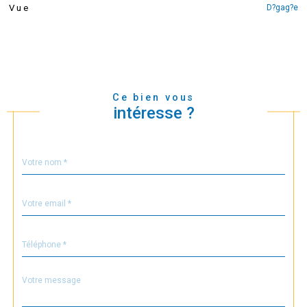
D?gag?e
Vue
Ce bien vous
intéresse ?
Nom
Fieldset
*
par
défaut
email
*
Téléphone
*
Message
Fieldset
*
par
défaut