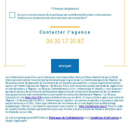
* Champs obligatoires
Validation
j'ai pris connaissance de la politique de confidentialité et des informations
relatives au traitement de mes données personnelles*
Contacter l'agence
04 30 17 30 87
Validation
envoyer
Les informations recueillies sur ce formulaire sont enregistrées dans un fichier informatisé par La Boite
Immo agissant comme Sous-traitant du traitement pour la gestion de la clientèle/prospects de l'Agence / du
Réseau qui reste Responsable du Traitement de vos Données personnelles. La base légale du traitement
repose sur l'intérêt légitime de l'Agence / du Réseau. Elles sont conservées jusqu'à demande de suppression
et sont destinées à l'Agence / au Réseau. Conformément à la loi « informatique et libertés », vous disposez
des droits d’accès, de rectification, d’effacement, d’opposition, de limitation et de portabilité de vos données.
Vous pouvez retirer votre consentement à tout moment en contactant directement l’Agence / Le Réseau.
Consultez le site
https://cnil.fr/fr
pour plus d’informations sur vos droits. Si vous estimez, après avoir contacté
l'Agence / le Réseau, que vos droits « Informatique et Libertés » ne sont pas respectés, vous pouvez adresser
une réclamation à la CNIL. Nous vous informons de l’existence de la liste d'opposition au démarchage
téléphonique « Bloctel », sur laquelle vous pouvez vous inscrire ici :
https://www.bloctel.gouv.fr
. Dans le cadre
de la protection des Données personnelles, nous vous invitons à ne pas inscrire de Données sensibles dans
le champ de saisie libre.
Ce site est protégé par reCAPTCHA, les
Politiques de Confidentialité
et es
Conditions d'utilisation
de
Google s'appliquent.