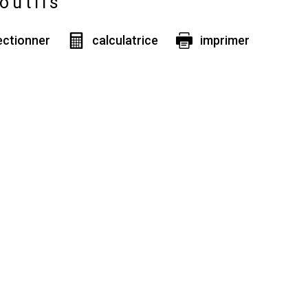
outils
ectionner
calculatrice
imprimer