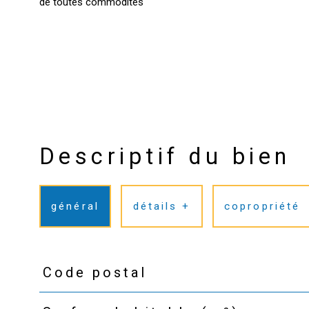
Descriptif du bien
général
détails +
copropriété
Code postal
TRAD_PAMPERO_Caracteristique
Valeurs