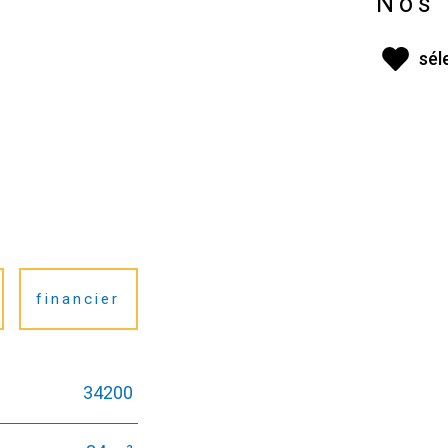
Nos 
sél
financier
34200