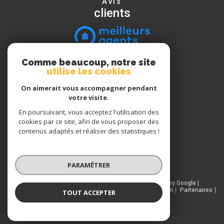
Avis
clients
Comme beaucoup, notre site
Nous
utilise les cookies
suivre
On aimerait vous accompagner pendant
votre visite.
En poursuivant, vous acceptez l'utilisation des
Nous
cookies par ce site, afin de vous proposer des
adhérons
contenus adaptés et réaliser des statistiques !
PARAMÉTRER
© 2026 | Tous droits réservés | Traduction powered by Google |
Nos honoraires
Plan du site
Mentions légales
Admin
Partenaires
TOUT ACCEPTER
Politique RGPD
Cookies