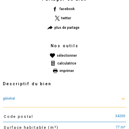
facebook
twitter
plus de partage
Nos outils
sélectionner
calculatrice
imprimer
Descriptif du bien
général
34200
Code postal
TRAD_PAMPERO_Caracteristique
Valeurs
77 m²
Surface habitable (m²)