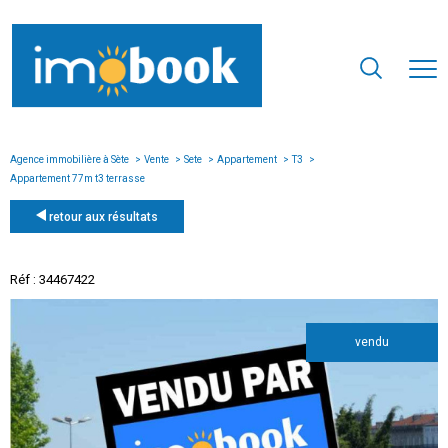
Agence immobilière à Sète
Vente
Sete
Appartement
T3
Appartement 77m t3 terrasse
retour aux résultats
Réf : 34467422
vendu