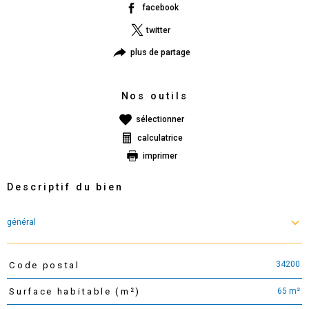
facebook
twitter
plus de partage
Nos outils
sélectionner
calculatrice
imprimer
Descriptif du bien
général
34200
Code postal
TRAD_PAMPERO_Caracteristique
Valeurs
65 m²
Surface habitable (m²)