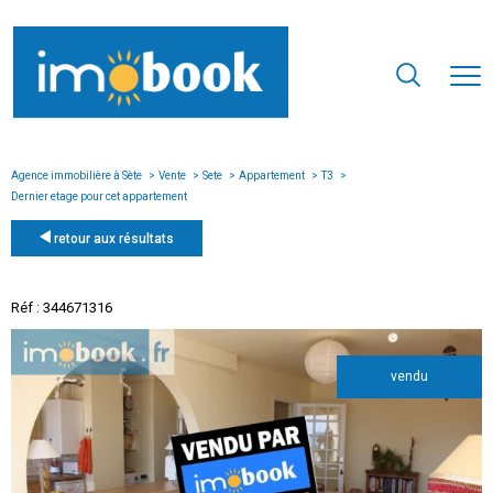
Agence immobilière à Sète
Vente
Sete
Appartement
T3
Dernier etage pour cet appartement
retour aux résultats
Réf : 344671316
vendu