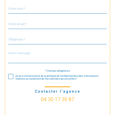
Nom
Fieldset
*
par
défaut
email
*
Téléphone
*
Message
Fieldset
*
par
défaut
* Champs obligatoires
Validation
j'ai pris connaissance de la politique de confidentialité et des informations
relatives au traitement de mes données personnelles*
Contacter l'agence
04 30 17 30 87
Validation