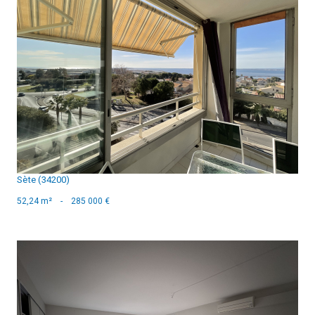
voir le bien
Sète (34200)
52,24 m²
-
285 000 €