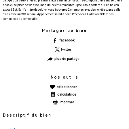
de type 3 de 61m² situé au premier étage sans ascenseur. Il se compose d'une entrée, d'une
spacieuse pièce de vie avec une cuisine entièrement équipée le tout sortant sur un balcon
exposé Est. Sur l'arrière de celui-ci vous trouverez 2 chambres avec des fenêtres, une salle
d'eau avec un WC séparé. Appartement refait à neuf. Proche des Halles de Sète et des
Partager ce bien
facebook
twitter
plus de partage
Nos outils
sélectionner
calculatrice
imprimer
Descriptif du bien