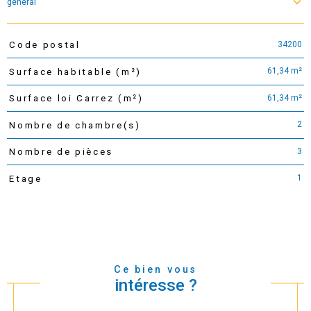
général
34200
Code postal
TRAD_PAMPERO_Caracteristique
Valeurs
61,34 m²
Surface habitable (m²)
61,34 m²
Surface loi Carrez (m²)
2
Nombre de chambre(s)
3
Nombre de pièces
1
Etage
Ce bien vous
intéresse ?