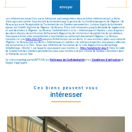
envoyer
Les informations recueillies sur ce formulaire sont enregistrées dans un fichier informatisé par La Boite
Immo agissant comme Sous-traitant du traitement pour la gestion de la clientèle/prospects de l'Agence / du
Réseau qui reste Responsable du Traitement de vos Données personnelles. La base légale du traitement
repose sur l'intérêt légitime de l'Agence / du Réseau. Elles sont conservées jusqu'à demande de suppression
et sont destinées à l'Agence / au Réseau. Conformément à la loi « informatique et libertés », vous disposez
des droits d’accès, de rectification, d’effacement, d’opposition, de limitation et de portabilité de vos données.
Vous pouvez retirer votre consentement à tout moment en contactant directement l’Agence / Le Réseau.
Consultez le site
https://cnil.fr/fr
pour plus d’informations sur vos droits. Si vous estimez, après avoir contacté
l'Agence / le Réseau, que vos droits « Informatique et Libertés » ne sont pas respectés, vous pouvez adresser
une réclamation à la CNIL. Nous vous informons de l’existence de la liste d'opposition au démarchage
téléphonique « Bloctel », sur laquelle vous pouvez vous inscrire ici :
https://www.bloctel.gouv.fr
. Dans le cadre
de la protection des Données personnelles, nous vous invitons à ne pas inscrire de Données sensibles dans
le champ de saisie libre.
Ce site est protégé par reCAPTCHA, les
Politiques de Confidentialité
et es
Conditions d'utilisation
de
Google s'appliquent.
Ces biens peuvent vous
intéresser