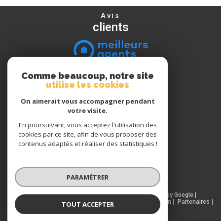
Avis
clients
Comme beaucoup, notre site
Nous
utilise les cookies
suivre
On aimerait vous accompagner pendant
votre visite.
En poursuivant, vous acceptez l'utilisation des
Nous
cookies par ce site, afin de vous proposer des
adhérons
contenus adaptés et réaliser des statistiques !
PARAMÉTRER
© 2026 | Tous droits réservés | Traduction powered by Google |
Nos honoraires
Plan du site
Mentions légales
Admin
Partenaires
TOUT ACCEPTER
Politique RGPD
Cookies