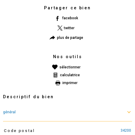
Partager ce bien
facebook
twitter
plus de partage
Nos outils
sélectionner
calculatrice
imprimer
Descriptif du bien
général
34200
Code postal
TRAD_PAMPERO_Caracteristique
Valeurs