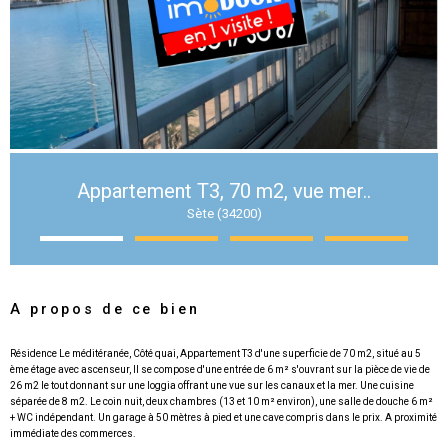
Appartement T3, 70 m2, vue mer..
Sète (34200)
A propos de ce bien
Résidence Le méditéranée, Côté quai, Appartement T3 d'une superficie de 70 m2, situé au 5
ème étage avec ascenseur, Il se compose d'une entrée de 6 m² s'ouvrant sur la pièce de vie de
26 m2 le tout donnant sur une loggia offrant une vue sur les canaux et la mer. Une cuisine
séparée de 8 m2. Le coin nuit, deux chambres (13 et 10 m² environ), une salle de douche 6 m²
+ WC indépendant. Un garage à 50 mètres à pied et une cave compris dans le prix. A proximité