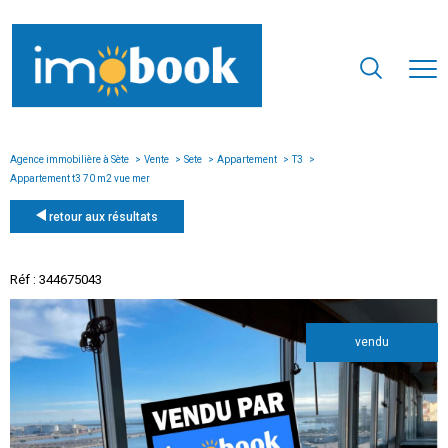
Agence immobilière à Sète
Vente
Sete
Appartement
T3
Appartement t3 70 m2 vue mer
retour aux résultats
Réf : 344675043
vendu