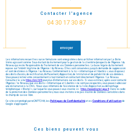
Contacter l'agence
04 30 17 30 87
Validation
envoyer
Les informations recueillies sur ce formulaire sont enregistrées dans un fichier informatisé par La Boite
Immo agissant comme Sous-traitant du traitement pour la gestion de la clientèle/prospects de l'Agence / du
Réseau qui reste Responsable du Traitement de vos Données personnelles. La base légale du traitement
repose sur l'intérêt légitime de l'Agence / du Réseau. Elles sont conservées jusqu'à demande de suppression
et sont destinées à l'Agence / au Réseau. Conformément à la loi « informatique et libertés », vous disposez
des droits d’accès, de rectification, d’effacement, d’opposition, de limitation et de portabilité de vos données.
Vous pouvez retirer votre consentement à tout moment en contactant directement l’Agence / Le Réseau.
Consultez le site
https://cnil.fr/fr
pour plus d’informations sur vos droits. Si vous estimez, après avoir contacté
l'Agence / le Réseau, que vos droits « Informatique et Libertés » ne sont pas respectés, vous pouvez adresser
une réclamation à la CNIL. Nous vous informons de l’existence de la liste d'opposition au démarchage
téléphonique « Bloctel », sur laquelle vous pouvez vous inscrire ici :
https://www.bloctel.gouv.fr
. Dans le cadre
de la protection des Données personnelles, nous vous invitons à ne pas inscrire de Données sensibles dans
le champ de saisie libre.
Ce site est protégé par reCAPTCHA, les
Politiques de Confidentialité
et es
Conditions d'utilisation
de
Google s'appliquent.
Ces biens peuvent vous