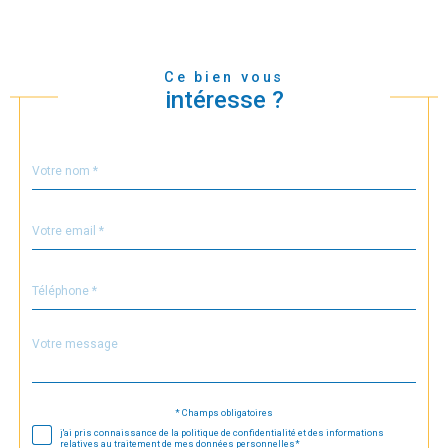
Ce bien vous
intéresse ?
Nom
Fieldset
*
par
défaut
email
*
Téléphone
*
Message
Fieldset
*
par
défaut
* Champs obligatoires
Validation
j'ai pris connaissance de la politique de confidentialité et des informations
relatives au traitement de mes données personnelles*