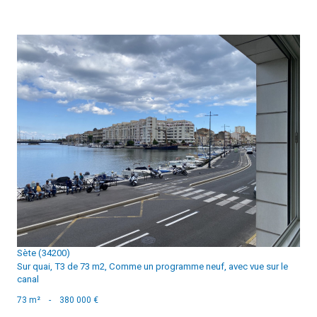
voir le bien
Sète (34200)
Sur quai, T3 de 73 m2, Comme un programme neuf, avec vue sur le
canal
73 m²
-
380 000 €