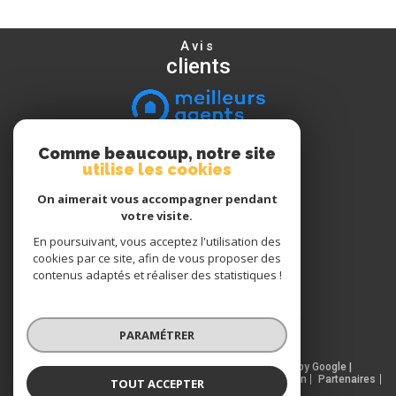
Avis
clients
Comme beaucoup, notre site
Nous
utilise les cookies
suivre
On aimerait vous accompagner pendant
votre visite.
En poursuivant, vous acceptez l'utilisation des
Nous
cookies par ce site, afin de vous proposer des
adhérons
contenus adaptés et réaliser des statistiques !
PARAMÉTRER
© 2026 | Tous droits réservés | Traduction powered by Google |
Nos honoraires
Plan du site
Mentions légales
Admin
Partenaires
TOUT ACCEPTER
Politique RGPD
Cookies