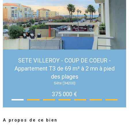
SETE VILLEROY - COUP DE COEUR -
Appartement T3 de 69 m² à 2 mn à pied
des plages
Sète (34200)
375 000 €
A propos de ce bien