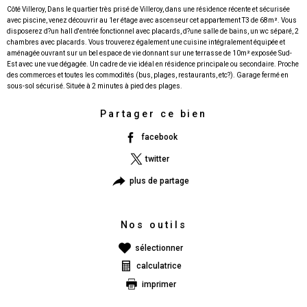
Côté Villeroy, Dans le quartier très prisé de Villeroy, dans une résidence récente et sécurisée
avec piscine, venez découvrir au 1er étage avec ascenseur cet appartement T3 de 68m². Vous
disposerez d?un hall d'entrée fonctionnel avec placards, d?une salle de bains, un wc séparé, 2
chambres avec placards. Vous trouverez également une cuisine intégralement équipée et
aménagée ouvrant sur un bel espace de vie donnant sur une terrasse de 10m² exposée Sud-
Est avec une vue dégagée. Un cadre de vie idéal en résidence principale ou secondaire. Proche
des commerces et toutes les commodités (bus, plages, restaurants, etc?). Garage fermé en
Partager ce bien
facebook
twitter
plus de partage
Nos outils
sélectionner
calculatrice
imprimer