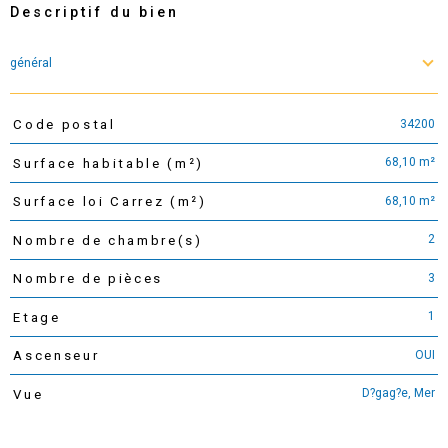
Descriptif du bien
général
34200
Code postal
TRAD_PAMPERO_Caracteristique
Valeurs
68,10 m²
Surface habitable (m²)
68,10 m²
Surface loi Carrez (m²)
2
Nombre de chambre(s)
3
Nombre de pièces
1
Etage
OUI
Ascenseur
D?gag?e, Mer
Vue