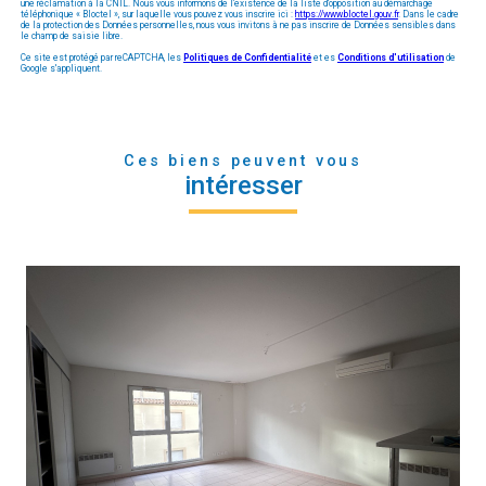
une réclamation à la CNIL. Nous vous informons de l’existence de la liste d'opposition au démarchage
téléphonique « Bloctel », sur laquelle vous pouvez vous inscrire ici :
https://www.bloctel.gouv.fr
. Dans le cadre
de la protection des Données personnelles, nous vous invitons à ne pas inscrire de Données sensibles dans
le champ de saisie libre.
Ce site est protégé par reCAPTCHA, les
Politiques de Confidentialité
et es
Conditions d'utilisation
de
Google s'appliquent.
Ces biens peuvent vous
intéresser
voir le bien