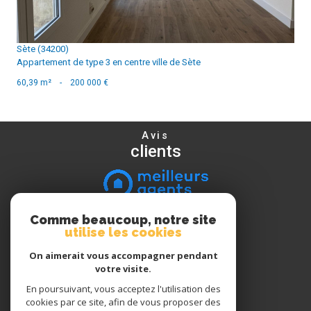
Sète (34200)
Appartement de type 3 en centre ville de Sète
60,39 m²
-
200 000 €
Avis
clients
Comme beaucoup, notre site
Nous
utilise les cookies
suivre
On aimerait vous accompagner pendant
votre visite.
En poursuivant, vous acceptez l'utilisation des
Nous
cookies par ce site, afin de vous proposer des