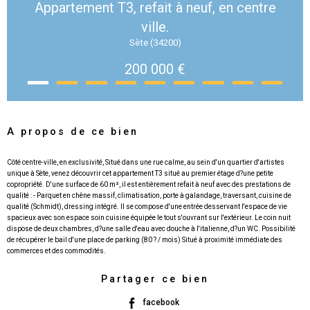
Appartement T3, refait à neuf, en centre
ville.
Sète (34200)
200 000 €
A propos de ce bien
Côté centre-ville, en exclusivité, Situé dans une rue calme, au sein d'un quartier d'artistes
unique à Sète, venez découvrir cet appartement T3 situé au premier étage d?une petite
copropriété. D'une surface de 60 m², il est entièrement refait à neuf avec des prestations de
qualité : - Parquet en chêne massif, climatisation, porte à galandage, traversant, cuisine de
qualité (Schmidt), dressing intégré. Il se compose d'une entrée desservant l'espace de vie
spacieux avec son espace soin cuisine équipée le tout s'ouvrant sur l'extérieur. Le coin nuit
dispose de deux chambres, d?une salle d'eau avec douche à l'italienne, d?un WC. Possibilité
de récupérer le bail d'une place de parking (80 ? / mois) Situé à proximité immédiate des
Partager ce bien
facebook