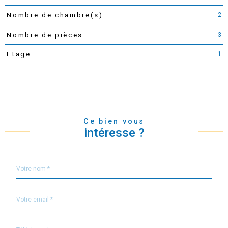
2
Nombre de chambre(s)
3
Nombre de pièces
1
Etage
Ce bien vous
intéresse ?
Nom
Fieldset
*
par
défaut
email
*
Téléphone