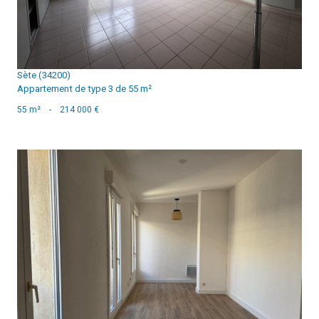
Sète (34200)
Appartement de type 3 de 55 m²
55 m²
-
214 000 €
voir le bien