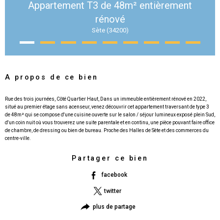
Appartement T3 de 48m² entièrement
rénové
Sète (34200)
A propos de ce bien
Rue des trois journées, Côté Quartier Haut, Dans un immeuble entièrement rénové en 2022,
situé au premier étage sans acenseur, venez découvrir cet appartement traversant de type 3
de 48m² qui se compose d'une cuisine ouverte sur le salon / séjour lumineux exposé plein Sud,
d'un coin nuit où vous trouverez une suite parentale et en continu, une pièce pouvant faire office
de chambre, de dressing ou bien de bureau. Proche des Halles de Sète et des commerces du
Partager ce bien
facebook
twitter
plus de partage