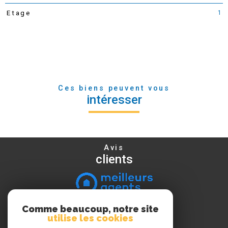
1
Etage
Ces biens peuvent vous
intéresser
Avis
clients
Comme beaucoup, notre site
Nous
utilise les cookies
suivre