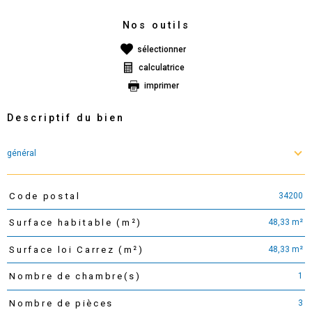
Nos outils
sélectionner
calculatrice
imprimer
Descriptif du bien
général
34200
Code postal
TRAD_PAMPERO_Caracteristique
Valeurs
48,33 m²
Surface habitable (m²)
48,33 m²
Surface loi Carrez (m²)
1
Nombre de chambre(s)
3
Nombre de pièces