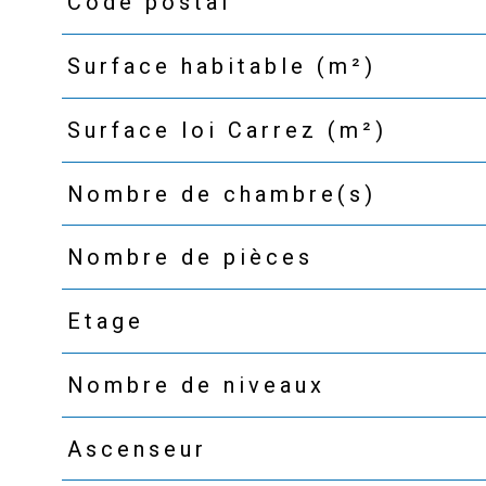
Code postal
TRAD_PAMPERO_Caracteristique
Valeurs
Surface habitable (m²)
Surface loi Carrez (m²)
Nombre de chambre(s)
Nombre de pièces
Etage
Nombre de niveaux
Ascenseur