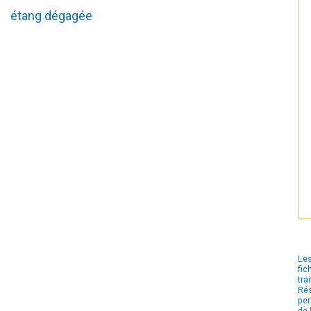
étang dégagée
Les
fic
tra
Rés
per
de 