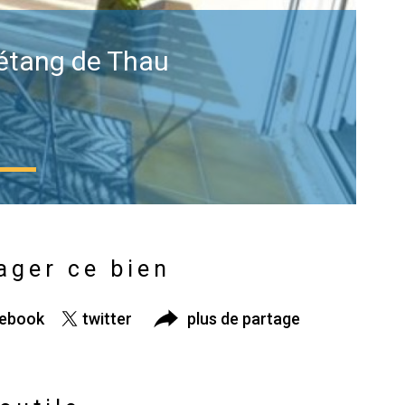
'étang de Thau
ager ce bien
cebook
twitter
plus de partage