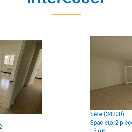
Sète (34200)
Spacieux 2 pièc
2
13 m²