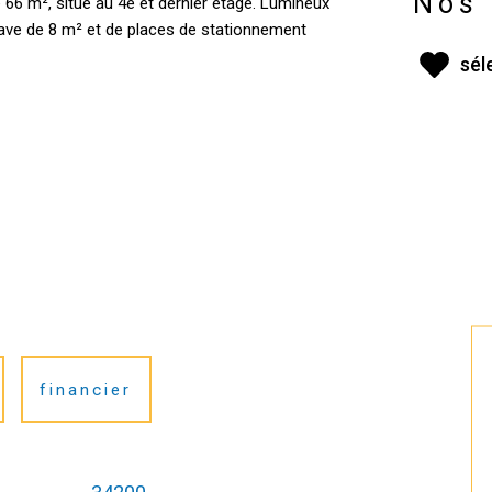
Nos 
 66 m², situé au 4e et dernier étage. Lumineux
 cave de 8 m² et de places de stationnement
sél
financier