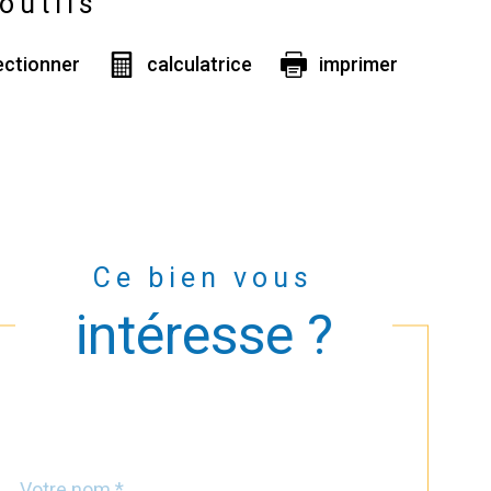
outils
ectionner
calculatrice
imprimer
Ce bien vous
intéresse ?
Nom
Fieldset
*