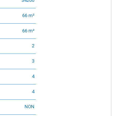
34200
66 m²
66 m²
2
3
4
4
NON