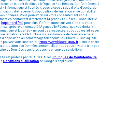
pression et sont destinées à l'Agence / au Réseau. Conformément à
loi « informatique et libertés », vous disposez des droits d’accès, de
tification, d’effacement, d’opposition, de limitation et de portabilité
vos données. Vous pouvez retirer votre consentement à tout
ent en contactant directement l’Agence / Le Réseau. Consultez le
e
https://cnil.fr/fr
pour plus d’informations sur vos droits. Si vous
imez, après avoir contacté l'Agence / le Réseau, que vos droits «
ormatique et Libertés » ne sont pas respectés, vous pouvez adresser
 réclamation à la CNIL. Nous vous informons de l’existence de la
te d'opposition au démarchage téléphonique « Bloctel », sur laquelle
s pouvez vous inscrire ici :
https://www.bloctel.gouv.fr
. Dans le cadre
la protection des Données personnelles, nous vous invitons à ne pas
crire de Données sensibles dans le champ de saisie libre.
site est protégé par reCAPTCHA, les
Politiques de Confidentialité
es
Conditions d'utilisation
de Google s'appliquent.