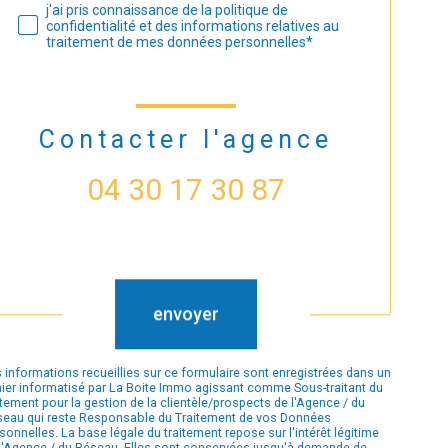
j'ai pris connaissance de la politique de
confidentialité et des informations relatives au
traitement de mes données personnelles*
Contacter l'agence
04 30 17 30 87
Validation
envoyer
 informations recueillies sur ce formulaire sont enregistrées dans un
hier informatisé par La Boite Immo agissant comme Sous-traitant du
itement pour la gestion de la clientèle/prospects de l'Agence / du
eau qui reste Responsable du Traitement de vos Données
sonnelles. La base légale du traitement repose sur l'intérêt légitime
l'Agence / du Réseau. Elles sont conservées jusqu'à demande de