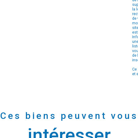
sup
la 
rec
de 
mom
sit
est
Inf
une
lis
vou
de 
ins
Ce 
et 
Ces biens peuvent vous
intéresser