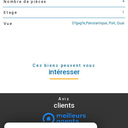
4
Nombre de pièces
1
Etage
D?gag?e,Panoramique, Port, Quai
Vue
Ces biens peuvent vous
intéresser
Avis
clients