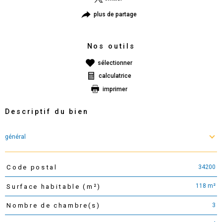
plus de partage
Nos outils
sélectionner
calculatrice
imprimer
Descriptif du bien
général
34200
Code postal
TRAD_PAMPERO_Caracteristique
Valeurs
118 m²
Surface habitable (m²)
3
Nombre de chambre(s)