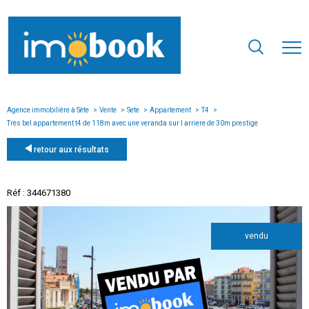
Agence immobilière à Sète
Vente
Sete
Appartement
T4
Tres bel appartement t4 de 118m avec une veranda sur l arriere de 30m prestige
retour aux résultats
Réf : 344671380
vendu