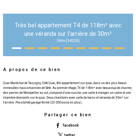
Très bel appartement T4 de 118m² avec
une véranda sur l'arrière de 30m²
Sète (34200)
A propos de ce bien
Quai Maréchal de Tassigny, Côté Quai, Bel appartement sur quai, dans un des plus beaux
immeubles haussmannien de Sète. Au premier étage, T4 de 118m² avec beaucoup de charme,
des pierres de Montpellier au sol, composé d'une cuisine, une salle à manger, un salon et une
chambre donnants sur le quai. Deux chambres avec salle de bains et véranda de 30m² sur
Partager ce bien
facebook
twitter