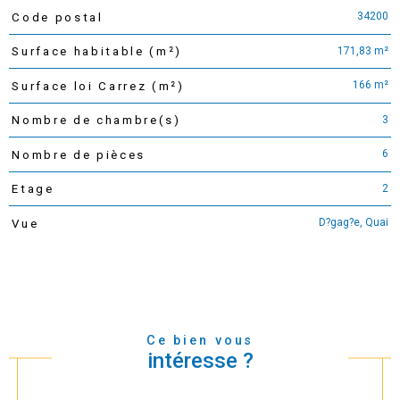
34200
Code postal
TRAD_PAMPERO_Caracteristique
Valeurs
171,83 m²
Surface habitable (m²)
166 m²
Surface loi Carrez (m²)
3
Nombre de chambre(s)
6
Nombre de pièces
2
Etage
D?gag?e, Quai
Vue
Ce bien vous
intéresse ?