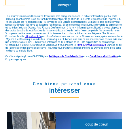
envoyer
Les informations recueillies sur ce formulaire sont enregistrées dans un fichier informatisé par La Boite
Immo agissant comme Sous-traitant du traitement pour la gestion de la clientèle/prospects de l'Agence / du
Réseau qui reste Responsable du Traitement de vos Données personnelles. La base légale du traitement
repose sur l'intérêt légitime de l'Agence / du Réseau. Elles sont conservées jusqu'à demande de suppression
et sont destinées à l'Agence / au Réseau. Conformément à la loi « informatique et libertés », vous disposez
des droits d’accès, de rectification, d’effacement, d’opposition, de limitation et de portabilité de vos données.
Vous pouvez retirer votre consentement à tout moment en contactant directement l’Agence / Le Réseau.
Consultez le site
https://cnil.fr/fr
pour plus d’informations sur vos droits. Si vous estimez, après avoir contacté
l'Agence / le Réseau, que vos droits « Informatique et Libertés » ne sont pas respectés, vous pouvez adresser
une réclamation à la CNIL. Nous vous informons de l’existence de la liste d'opposition au démarchage
téléphonique « Bloctel », sur laquelle vous pouvez vous inscrire ici :
https://www.bloctel.gouv.fr
. Dans le cadre
de la protection des Données personnelles, nous vous invitons à ne pas inscrire de Données sensibles dans
le champ de saisie libre.
Ce site est protégé par reCAPTCHA, les
Politiques de Confidentialité
et es
Conditions d'utilisation
de
Google s'appliquent.
Ces biens peuvent vous
intéresser
coup de coeur