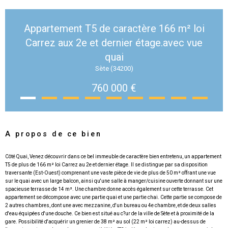
Appartement T5 de caractère 166 m² loi
Carrez aux 2e et dernier étage.avec vue
quai
Sète (34200)
760 000 €
A propos de ce bien
Côté Quai, Venez découvrir dans ce bel immeuble de caractère bien entretenu, un appartement
T5 de plus de 166 m² loi Carrez au 2e et dernier étage. Il se distingue par sa disposition
traversante (Est-Ouest) comprenant une vaste pièce de vie de plus de 50 m² offrant une vue
sur le quai avec un large balcon, ainsi qu'une salle à manger/cuisine ouverte donnant sur une
spacieuse terrasse de 14 m². Une chambre donne accès également sur cette terrasse. Cet
appartement se décompose avec une partie quai et une partie chai. Cette partie se compose de
2 autres chambres, dont une avec mezzanine, d'un bureau ou 4e chambre, et de deux salles
d'eau équipées d'une douche. Ce bien est situé au c?ur de la ville de Sète et à proximité de la
gare. Possibilité d'acquérir un grenier de 38 m² au sol (22 m² loi carrez) au-dessus de