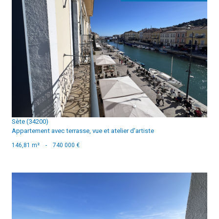
voir le bien
Sète (34200)
Appartement avec terrasse, vue et atelier d'artiste
146,81 m²
-
740 000 €