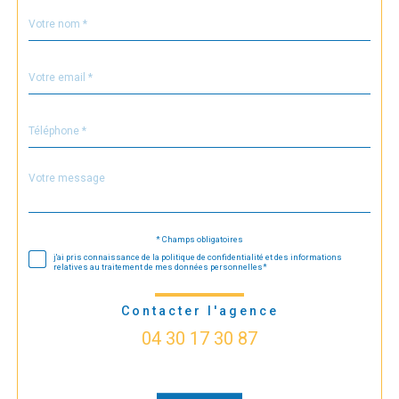
Nom
Fieldset
*
par
défaut
email
*
Téléphone
*
Message
Fieldset
*
par
défaut
* Champs obligatoires
Validation
j'ai pris connaissance de la politique de confidentialité et des informations
relatives au traitement de mes données personnelles*
Contacter l'agence
04 30 17 30 87
Validation