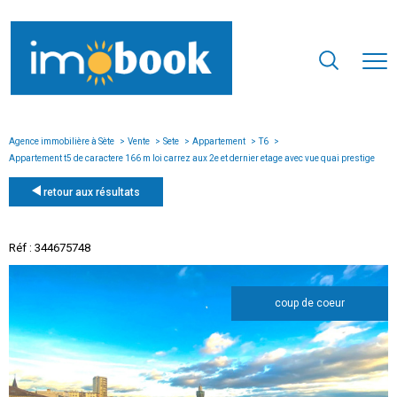
Agence immobilière à Sète
Vente
Sete
Appartement
T6
Appartement t5 de caractere 166 m loi carrez aux 2e et dernier etage avec vue quai prestige
retour aux résultats
Réf : 344675748
coup de coeur