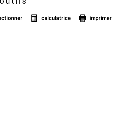
outils
ectionner
calculatrice
imprimer