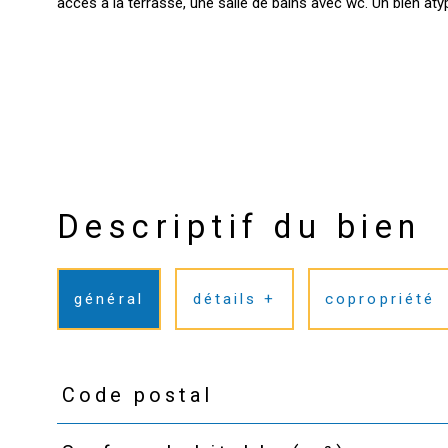
Descriptif du bien
général
détails +
copropriété
Code postal
TRAD_PAMPERO_Caracteristique
Valeurs