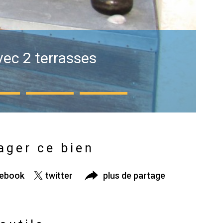
vec 2 terrasses
ager ce bien
cebook
twitter
plus de partage