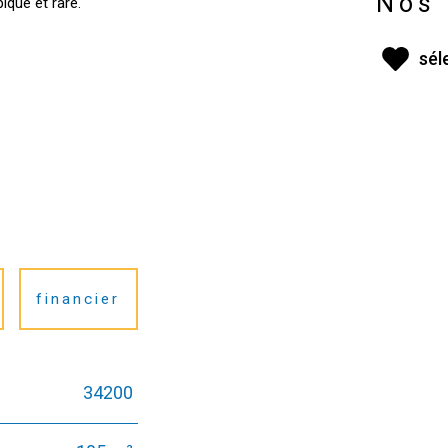
Nos 
sél
financier
34200