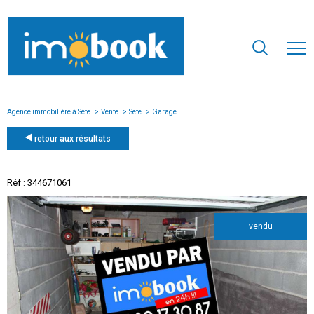
Agence immobilière à Sète
Vente
Sete
Garage
retour aux résultats
Réf : 344671061
vendu