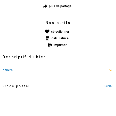
plus de partage
Nos outils
sélectionner
calculatrice
imprimer
Descriptif du bien
général
34200
Code postal
TRAD_PAMPERO_Caracteristique
Valeurs