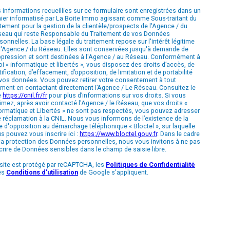
 informations recueillies sur ce formulaire sont enregistrées dans un
hier informatisé par La Boite Immo agissant comme Sous-traitant du
itement pour la gestion de la clientèle/prospects de l'Agence / du
eau qui reste Responsable du Traitement de vos Données
sonnelles. La base légale du traitement repose sur l'intérêt légitime
l'Agence / du Réseau. Elles sont conservées jusqu'à demande de
pression et sont destinées à l'Agence / au Réseau. Conformément à
loi « informatique et libertés », vous disposez des droits d’accès, de
tification, d’effacement, d’opposition, de limitation et de portabilité
vos données. Vous pouvez retirer votre consentement à tout
ent en contactant directement l’Agence / Le Réseau. Consultez le
e
https://cnil.fr/fr
pour plus d’informations sur vos droits. Si vous
imez, après avoir contacté l'Agence / le Réseau, que vos droits «
ormatique et Libertés » ne sont pas respectés, vous pouvez adresser
 réclamation à la CNIL. Nous vous informons de l’existence de la
te d'opposition au démarchage téléphonique « Bloctel », sur laquelle
s pouvez vous inscrire ici :
https://www.bloctel.gouv.fr
. Dans le cadre
la protection des Données personnelles, nous vous invitons à ne pas
crire de Données sensibles dans le champ de saisie libre.
site est protégé par reCAPTCHA, les
Politiques de Confidentialité
es
Conditions d'utilisation
de Google s'appliquent.