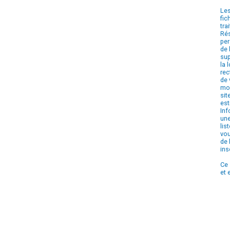
Les
fic
tra
Rés
per
de 
sup
la 
rec
de 
mom
sit
est
Inf
une
lis
vou
de 
ins
Ce 
et 