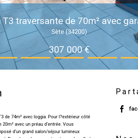
n T3 traversante de 70m² avec gar
Sète (34200)
307 000 €
n
Part
fa
T3 de 74m² avec loggia. Pour l?extérieur côté
de 20m² avec un préau d'entrée. Vous
mposé d'un grand salon/séjour lumineux