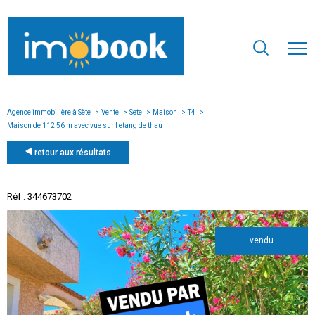
Agence immobilière à Sète
Vente
Sete
Maison
T4
Maison de 112 56 m avec vue sur l etang de thau
retour aux résultats
Réf : 344673702
vendu