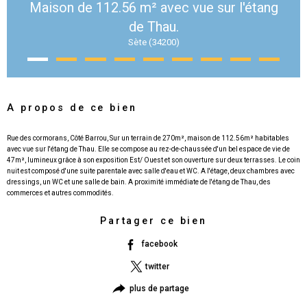
Maison de 112.56 m² avec vue sur l'étang
de Thau.
Sète (34200)
A propos de ce bien
Rue des cormorans, Côté Barrou, Sur un terrain de 270m², maison de 112.56m² habitables
avec vue sur l'étang de Thau. Elle se compose au rez-de-chaussée d'un bel espace de vie de
47m², lumineux grâce à son exposition Est/ Ouest et son ouverture sur deux terrasses. Le coin
nuit est composé d'une suite parentale avec salle d'eau et WC. A l'étage, deux chambres avec
dressings, un WC et une salle de bain. A proximité immédiate de l'étang de Thau, des
Partager ce bien
facebook
twitter
plus de partage