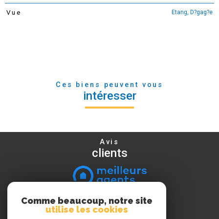
Etang, D?gag?e
Vue
Ces biens peuvent vous
intéresser
Avis
clients
Comme beaucoup, notre site
Nous
utilise les cookies
suivre