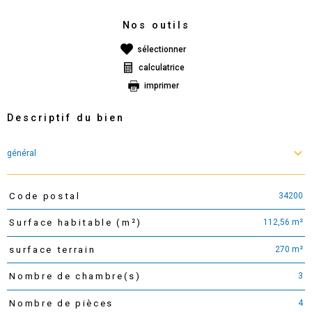
Nos outils
sélectionner
calculatrice
imprimer
Descriptif du bien
général
34200
Code postal
TRAD_PAMPERO_Caracteristique
Valeurs
112,56 m²
Surface habitable (m²)
270 m²
surface terrain
3
Nombre de chambre(s)
4
Nombre de pièces