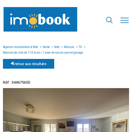
Agence immobilière à Sète
Vente
Sete
Maison
T4
Maison de ville de 110 m en r 1 avec terrasse cave et garage
retour aux résultats
Réf : 344675650