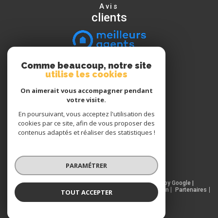
Avis
clients
Comme beaucoup, notre site
Nous
utilise les cookies
suivre
On aimerait vous accompagner pendant
votre visite.
En poursuivant, vous acceptez l'utilisation des
Nous
cookies par ce site, afin de vous proposer des
adhérons
contenus adaptés et réaliser des statistiques !
PARAMÉTRER
© 2026 | Tous droits réservés | Traduction powered by Google |
Nos honoraires
Plan du site
Mentions légales
Admin
Partenaires
TOUT ACCEPTER
Politique RGPD
Cookies