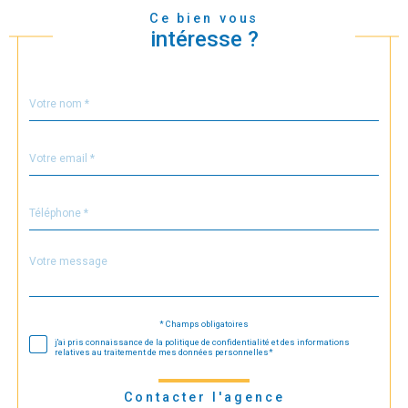
Ce bien vous
intéresse ?
Nom
Fieldset
*
par
défaut
email
*
Téléphone
*
Message
Fieldset
*
par
défaut
* Champs obligatoires
Validation
j'ai pris connaissance de la politique de confidentialité et des informations
relatives au traitement de mes données personnelles*
Contacter l'agence