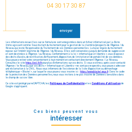
04 30 17 30 87
Validation
envoyer
Les informations recueillies sur ce formulaire sont enregistrées dans un fichier informatisé par La Boite
Immo agissant comme Sous-traitant du traitement pour la gestion de la clientèle/prospects de l'Agence / du
Réseau qui reste Responsable du Traitement de vos Données personnelles. La base légale du traitement
repose sur l'intérêt légitime de l'Agence / du Réseau. Elles sont conservées jusqu'à demande de suppression
et sont destinées à l'Agence / au Réseau. Conformément à la loi « informatique et libertés », vous disposez
des droits d’accès, de rectification, d’effacement, d’opposition, de limitation et de portabilité de vos données.
Vous pouvez retirer votre consentement à tout moment en contactant directement l’Agence / Le Réseau.
Consultez le site
https://cnil.fr/fr
pour plus d’informations sur vos droits. Si vous estimez, après avoir contacté
l'Agence / le Réseau, que vos droits « Informatique et Libertés » ne sont pas respectés, vous pouvez adresser
une réclamation à la CNIL. Nous vous informons de l’existence de la liste d'opposition au démarchage
téléphonique « Bloctel », sur laquelle vous pouvez vous inscrire ici :
https://www.bloctel.gouv.fr
. Dans le cadre
de la protection des Données personnelles, nous vous invitons à ne pas inscrire de Données sensibles dans
le champ de saisie libre.
Ce site est protégé par reCAPTCHA, les
Politiques de Confidentialité
et es
Conditions d'utilisation
de
Google s'appliquent.
Ces biens peuvent vous
intéresser