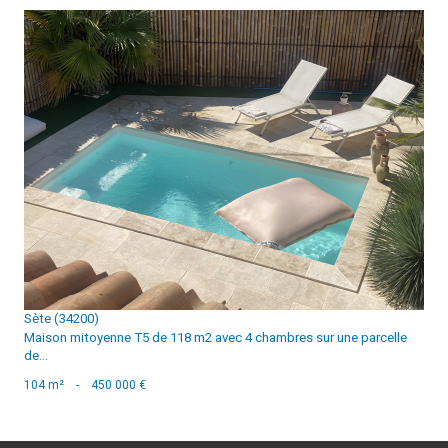
voir le bien
Sète (34200)
Maison mitoyenne T5 de 118 m2 avec 4 chambres sur une parcelle
de...
104 m²
-
450 000 €