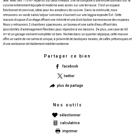
Sète. Avec ses 110 m² répartis sur deux niveaux. Elle se compose d'une entrée donnant sur la
cuisine entièrement équipée et moderne avec accès sur une terrasse. C'est un espace
fonctionnel et convivial, idéal pour les amateurs de cuisine. Dans la continuité, nous
retrouvons un vaste salon/séjour lumineux s'ouvrant sur une loggia exposée Est. Cette
maison dispose d'un étage offrant une intimité et une distribution harmonieuse des espaces.
Nous y retrouvons 2 chambres spacieuses, un bureau et une salle d'eau offrant des
possibilités d'aménagement flexibles pour répondre à vos besoins. De plus, une cave de 60
m² et un garage viennent compléter ce bien. Nichée dans un quartier atypique, cette maison
offre un cadre de vie calme et unique, à proximité de boutiques locales, de cafés pittoresques et
Partager ce bien
facebook
twitter
plus de partage
Nos outils
sélectionner
calculatrice
imprimer