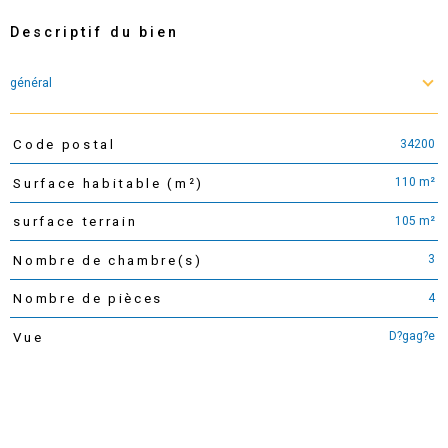
Descriptif du bien
général
34200
Code postal
TRAD_PAMPERO_Caracteristique
Valeurs
110 m²
Surface habitable (m²)
105 m²
surface terrain
3
Nombre de chambre(s)
4
Nombre de pièces
D?gag?e
Vue