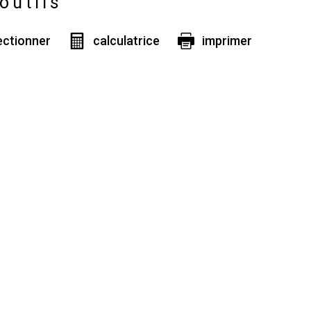
outils
ectionner
calculatrice
imprimer