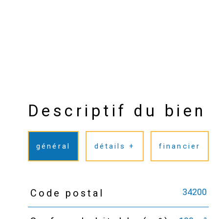
Descriptif du bien
général
détails +
financier
34200
Code postal
TRAD_PAMPERO_Caracteristique
Valeurs