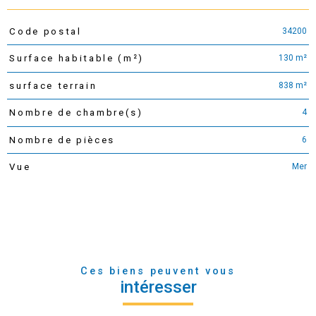
34200
Code postal
TRAD_PAMPERO_Caracteristique
Valeurs
130 m²
Surface habitable (m²)
838 m²
surface terrain
4
Nombre de chambre(s)
6
Nombre de pièces
Mer
Vue
Ces biens peuvent vous
intéresser