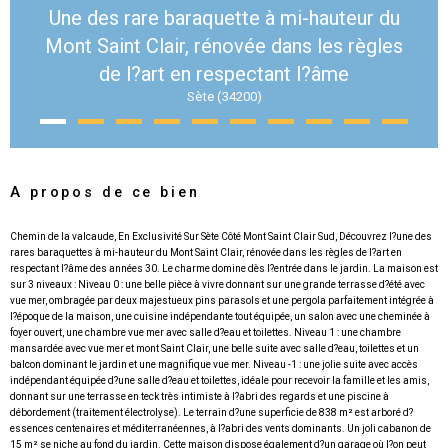
Une des rare baraquette à mi-hauteur du
Mont Saint Clair, rénovée dans les règles
de l?art en respectant l?âme
Sète (34200)
A propos de ce bien
Chemin de la valcaude, En Exclusivité Sur Sète Côté Mont Saint Clair Sud, Découvrez l?une des
rares baraquettes à mi-hauteur du Mont Saint Clair, rénovée dans les règles de l?art en
respectant l?âme des années 30. Le charme domine dès l?entrée dans le jardin. La maison est
sur 3 niveaux : Niveau 0 : une belle pièce à vivre donnant sur une grande terrasse d?été avec
vue mer, ombragée par deux majestueux pins parasols et une pergola parfaitement intégrée à
l?époque de la maison, une cuisine indépendante tout équipée, un salon avec une cheminée à
foyer ouvert, une chambre vue mer avec salle d?eau et toilettes. Niveau 1 : une chambre
mansardée avec vue mer et mont Saint Clair, une belle suite avec salle d?eau, toilettes et un
balcon dominant le jardin et une magnifique vue mer. Niveau -1 : une jolie suite avec accès
indépendant équipée d?une salle d?eau et toilettes, idéale pour recevoir la famille et les amis,
donnant sur une terrasse en teck très intimiste à l?abri des regards et une piscine à
débordement (traitement électrolyse). Le terrain d?une superficie de 838 m² est arboré d?
essences centenaires et méditerranéennes, à l?abri des vents dominants. Un joli cabanon de
15 m² se niche au fond du jardin. Cette maison dispose également d?un garage où l?on peut