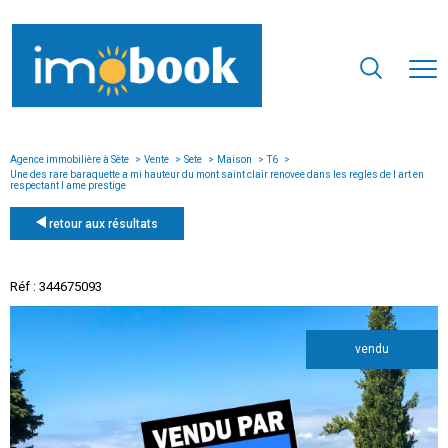
Agence immobilière à Sète
Vente
Sete
Maison
T6
Une des rare baraquette a mi hauteur du mont saint clair renovee dans les regles de l art en
respectant l ame prestige
retour aux résultats
Réf : 344675093
vendu