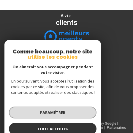
Avis
clients
Comme beaucoup, notre site
Nous
utilise les cookies
suivre
On aimerait vous accompagner pendant
votre visite.
En poursuivant, vous acceptez l'utilisation des
Nous
cookies par ce site, afin de vous proposer des
adhérons
contenus adaptés et réaliser des statistiques !
PARAMÉTRER
© 2026 | Tous droits réservés | Traduction powered by Google |
Nos honoraires
Plan du site
Mentions légales
Admin
Partenaires
TOUT ACCEPTER
Politique RGPD
Cookies