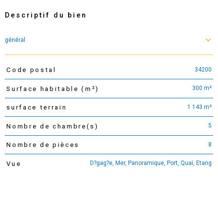
Descriptif du bien
général
34200
Code postal
TRAD_PAMPERO_Caracteristique
Valeurs
300 m²
Surface habitable (m²)
1 143 m²
surface terrain
5
Nombre de chambre(s)
8
Nombre de pièces
D?gag?e, Mer, Panoramique, Port, Quai, Etang
Vue