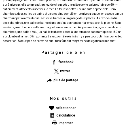
jardin paysager de 1270m² avec piscine, la maison offre un confort optimum et récent. Bâtie
sur 3 niveaux, elle comprend : au rez-de-chaussée une pièce de vie salon cuisine de 60m²
entièrement vitrée et tournée vers la mer. La terrasse offre une intimité appréciable. Deux
chambres, deux salles de bains et un dressing complètent ce niveau auquel on accède par un
charmant patio à côté duquel se trouve l?accès à un garage deux places. Au rez-de-jardin
deux chambres, une salle de bains et une cuisine donnant sur la terrasse et la piscine. Sans
vis-à-vis, avec toujours cette vue magnétisante sur la mer. Au premier étage, se situent deux
chambres, une salle d?eau, un hall le tout avec accès à une terrasse panoramique de 150m²
surplombant la mer. D?importants travaux ont été réalisés il y a peu pour optimiser confort et
Partager ce bien
facebook
twitter
plus de partage
Nos outils
sélectionner
calculatrice
imprimer