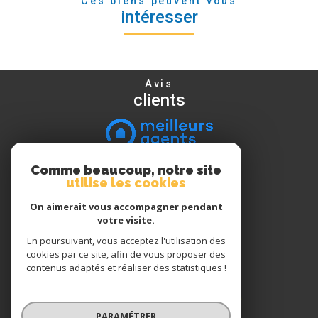
Ces biens peuvent vous
intéresser
Avis
clients
Comme beaucoup, notre site
Nous
utilise les cookies
suivre
On aimerait vous accompagner pendant
votre visite.
En poursuivant, vous acceptez l'utilisation des
Nous
cookies par ce site, afin de vous proposer des
adhérons
contenus adaptés et réaliser des statistiques !
PARAMÉTRER