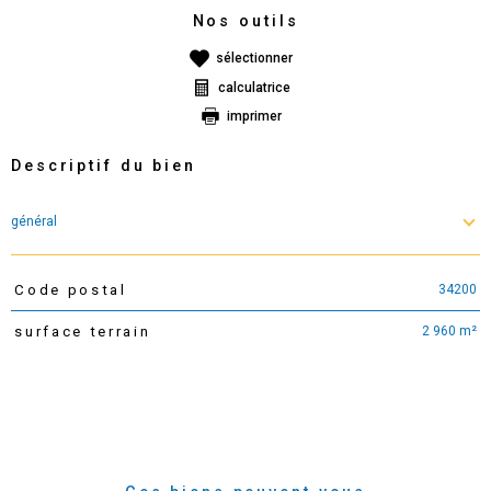
Nos outils
sélectionner
calculatrice
imprimer
Descriptif du bien
général
34200
Code postal
TRAD_PAMPERO_Caracteristique
Valeurs
2 960 m²
surface terrain