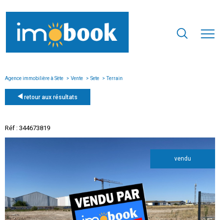
Agence immobilière à Sète
Vente
Sete
Terrain
retour aux résultats
Réf : 344673819
vendu