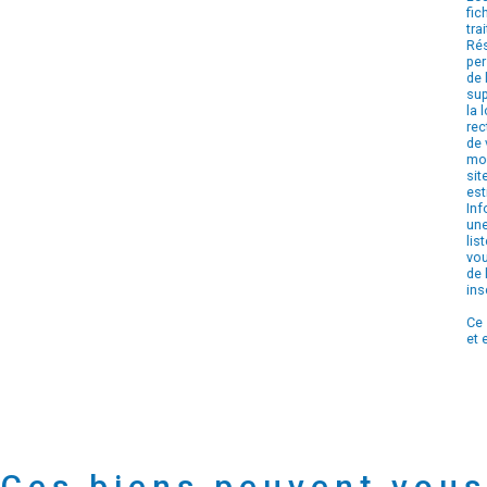
fic
tra
Rés
per
de 
sup
la 
rec
de 
mom
sit
est
Inf
une
lis
vou
de 
ins
Ce 
et 
Ces biens peuvent vous