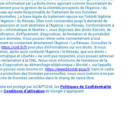
hier informatisé par La Boite Immo agissant comme Sous-traitant du
itement pour la gestion de la clientèle/prospects de l'Agence / du
eau qui reste Responsable du Traitement de vos Données
sonnelles. La base légale du traitement repose sur l'intérêt légitime
l'Agence / du Réseau. Elles sont conservées jusqu'à demande de
pression et sont destinées à l'Agence / au Réseau. Conformément à
loi « informatique et libertés », vous disposez des droits d’accès, de
tification, d’effacement, d’opposition, de limitation et de portabilité
vos données. Vous pouvez retirer votre consentement à tout
ent en contactant directement l’Agence / Le Réseau. Consultez le
e
https://cnil.fr/fr
pour plus d’informations sur vos droits. Si vous
imez, après avoir contacté l'Agence / le Réseau, que vos droits «
ormatique et Libertés » ne sont pas respectés, vous pouvez adresser
 réclamation à la CNIL. Nous vous informons de l’existence de la
te d'opposition au démarchage téléphonique « Bloctel », sur laquelle
s pouvez vous inscrire ici :
https://www.bloctel.gouv.fr
. Dans le cadre
la protection des Données personnelles, nous vous invitons à ne pas
crire de Données sensibles dans le champ de saisie libre.
site est protégé par reCAPTCHA, les
Politiques de Confidentialité
es
Conditions d'utilisation
de Google s'appliquent.