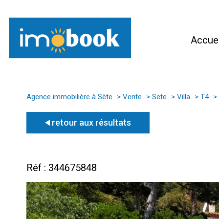
Accuei
Agence immobilière à Sète
Vente
Sete
Villa
T4
retour aux résultats
Réf : 344675848