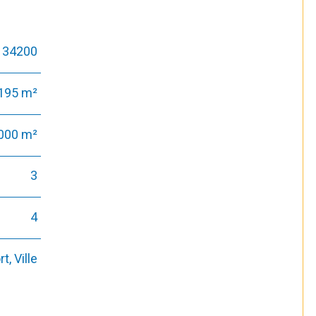
34200
195 m²
 000 m²
3
4
, Ville