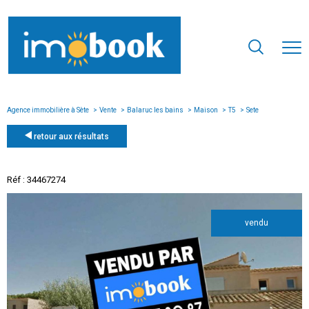
Agence immobilière à Sète
Vente
Balaruc les bains
Maison
T5
Sete
retour aux résultats
Réf : 34467274
vendu