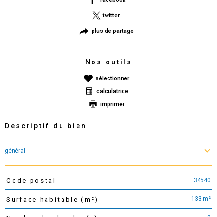
twitter
plus de partage
Nos outils
sélectionner
calculatrice
imprimer
Descriptif du bien
général
34540
Code postal
TRAD_PAMPERO_Caracteristique
Valeurs
133 m²
Surface habitable (m²)