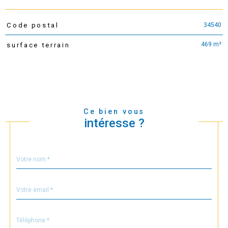
34540
Code postal
TRAD_PAMPERO_Caracteristique
Valeurs
469 m²
surface terrain
Ce bien vous
intéresse ?
Nom
Fieldset
*
par
défaut
email
*
Téléphone
*