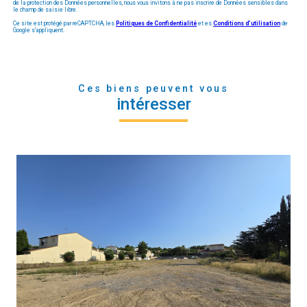
de la protection des Données personnelles, nous vous invitons à ne pas inscrire de Données sensibles dans
le champ de saisie libre.
Ce site est protégé par reCAPTCHA, les
Politiques de Confidentialité
et es
Conditions d'utilisation
de
Google s'appliquent.
Ces biens peuvent vous
intéresser
voir le bien