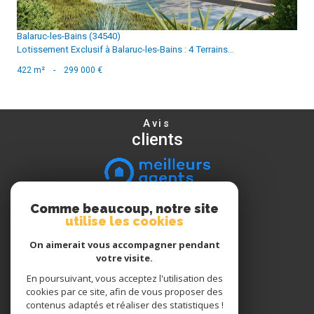
Balaruc-les-Bains (34540)
Lotissement Exclusif à Balaruc-les-Bains : 4 Terrains...
422 m²
-
299 000 €
Avis
clients
Comme beaucoup, notre site
Nous
utilise les cookies
suivre
On aimerait vous accompagner pendant
votre visite.
En poursuivant, vous acceptez l'utilisation des
Nous
cookies par ce site, afin de vous proposer des
adhérons
contenus adaptés et réaliser des statistiques !