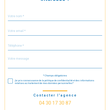
Nom
Fieldset
*
par
défaut
email
*
Téléphone
*
Message
Fieldset
*
par
défaut
* Champs obligatoires
Validation
j'ai pris connaissance de la politique de confidentialité et des informations
relatives au traitement de mes données personnelles*
Contacter l'agence
04 30 17 30 87