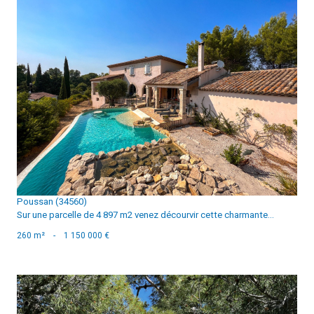
voir le bien
Poussan (34560)
Sur une parcelle de 4 897 m2 venez décourvir cette charmante...
260 m²
-
1 150 000 €