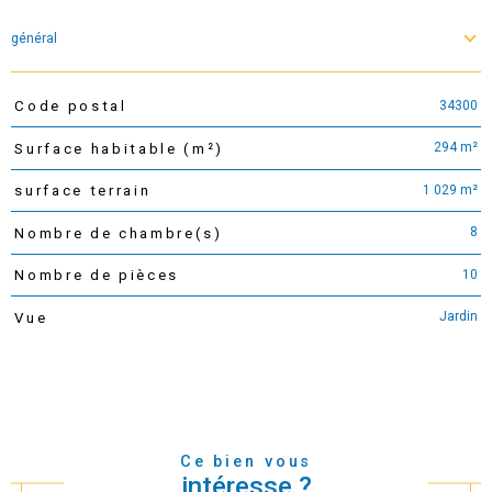
général
34300
Code postal
TRAD_PAMPERO_Caracteristique
Valeurs
294 m²
Surface habitable (m²)
1 029 m²
surface terrain
8
Nombre de chambre(s)
10
Nombre de pièces
Jardin
Vue
Ce bien vous
intéresse ?