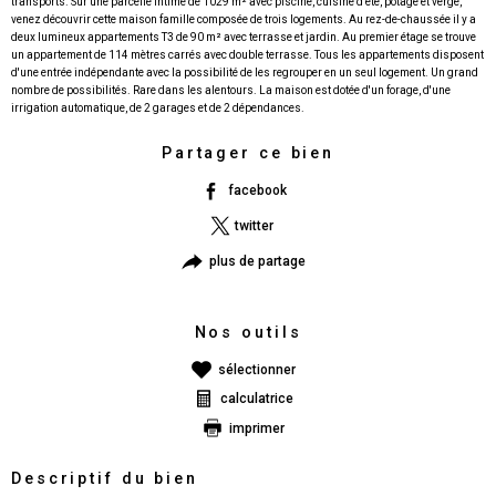
transports. Sur une parcelle intime de 1029 m² avec piscine, cuisine d'été, potage et vergé,
venez découvrir cette maison famille composée de trois logements. Au rez-de-chaussée il y a
deux lumineux appartements T3 de 90 m² avec terrasse et jardin. Au premier étage se trouve
un appartement de 114 mètres carrés avec double terrasse. Tous les appartements disposent
d'une entrée indépendante avec la possibilité de les regrouper en un seul logement. Un grand
nombre de possibilités. Rare dans les alentours. La maison est dotée d'un forage, d'une
Partager ce bien
facebook
twitter
plus de partage
Nos outils
sélectionner
calculatrice
imprimer
Descriptif du bien