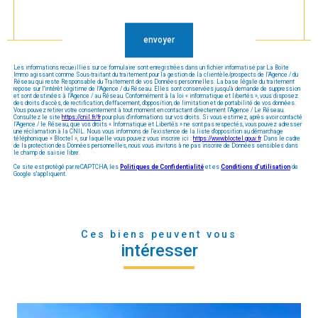
Validation
envoyer
Les informations recueillies sur ce formulaire sont enregistrées dans un fichier informatisé par La Boite
Immo agissant comme Sous-traitant du traitement pour la gestion de la clientèle/prospects de l'Agence / du
Réseau qui reste Responsable du Traitement de vos Données personnelles. La base légale du traitement
repose sur l'intérêt légitime de l'Agence / du Réseau. Elles sont conservées jusqu'à demande de suppression
et sont destinées à l'Agence / au Réseau. Conformément à la loi « informatique et libertés », vous disposez
des droits d’accès, de rectification, d’effacement, d’opposition, de limitation et de portabilité de vos données.
Vous pouvez retirer votre consentement à tout moment en contactant directement l’Agence / Le Réseau.
Consultez le site
https://cnil.fr/fr
pour plus d’informations sur vos droits. Si vous estimez, après avoir contacté
l'Agence / le Réseau, que vos droits « Informatique et Libertés » ne sont pas respectés, vous pouvez adresser
une réclamation à la CNIL. Nous vous informons de l’existence de la liste d'opposition au démarchage
téléphonique « Bloctel », sur laquelle vous pouvez vous inscrire ici :
https://www.bloctel.gouv.fr
. Dans le cadre
de la protection des Données personnelles, nous vous invitons à ne pas inscrire de Données sensibles dans
le champ de saisie libre.
Ce site est protégé par reCAPTCHA, les
Politiques de Confidentialité
et es
Conditions d'utilisation
de
Google s'appliquent.
Ces biens peuvent vous
intéresser