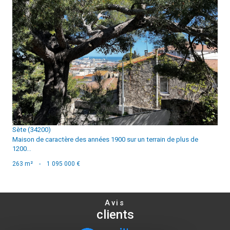
voir le bien
Sète (34200)
Maison de caractère des années 1900 sur un terrain de plus de
1200...
263 m²
-
1 095 000 €
Avis
clients