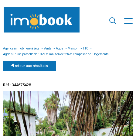
Agence immobilière à Sète
Vente
Agde
Maison
T10
Agde sur une parcelle de 1029 m maison de 294m composee de 3 logements
retour aux résultats
Réf : 344675428