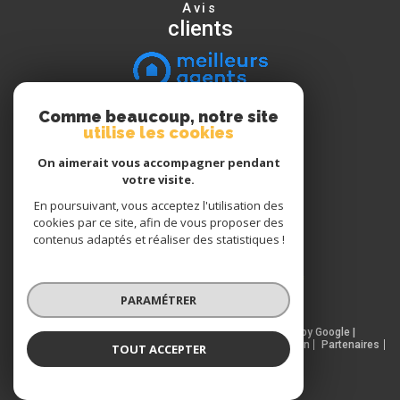
Avis
clients
Comme beaucoup, notre site
Nous
utilise les cookies
suivre
On aimerait vous accompagner pendant
votre visite.
En poursuivant, vous acceptez l'utilisation des
Nous
cookies par ce site, afin de vous proposer des
adhérons
contenus adaptés et réaliser des statistiques !
PARAMÉTRER
© 2026 | Tous droits réservés | Traduction powered by Google |
Nos honoraires
Plan du site
Mentions légales
Admin
Partenaires
TOUT ACCEPTER
Politique RGPD
Cookies