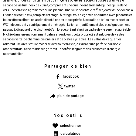
de la ville. Érigée sur un terrain de 361 m², elle s'ouvre au rez-de-chaussée sur un vaste
espace de vie lumineux de 70 m², comprenant une cuisine entièrement équipée qui s'étend
vers une terrasse agrémentée d'une piscine. Une suite parentale raffinée, dotée d'une douche à
l'italienne et d'un WC, complète cet étage. À l'étage, trois élégantes chambres avec placards et
baies vitrées offrent un accès direct à une terrasse privée. Une salle de bains moderne et un
WC indépendant y sont également aménagés. Le terrain, entièrement clos et soigneusement
paysagé, dispose d'une piscine et d'un forage, créant ainsi un cadre de vie serein et agréable.
Nichée dans un environnement calme et verdoyant, cette propriété est entourée de vastes
espaces verts, de chemins piétonniers et de pistes cyclables. Les villas de ce quartier
arborent une architecture moderne avec toit-terrasse, assurant une parfaite harmonie
architecturale. Cette résidence garantit un confort inégalé et des économies d'énergie
Partager ce bien
facebook
twitter
plus de partage
Nos outils
sélectionner
calculatrice