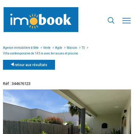
Agence immobilière à Sète
Vente
Agde
Maison
T5
Villa contemporaine de 143 m avec terrasses et piscine
retour aux résultats
Réf : 344676123