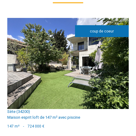
coup de coeur
voir le bien
Sète (34200)
Maison esprit loft de 147 m² avec piscine
147 m²
-
724 000 €