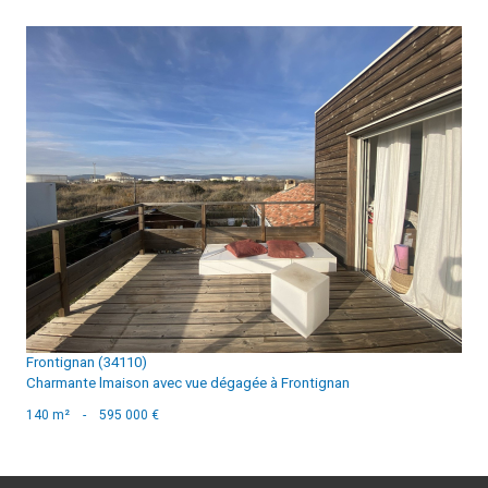
voir le bien
Frontignan (34110)
Charmante lmaison avec vue dégagée à Frontignan
140 m²
-
595 000 €