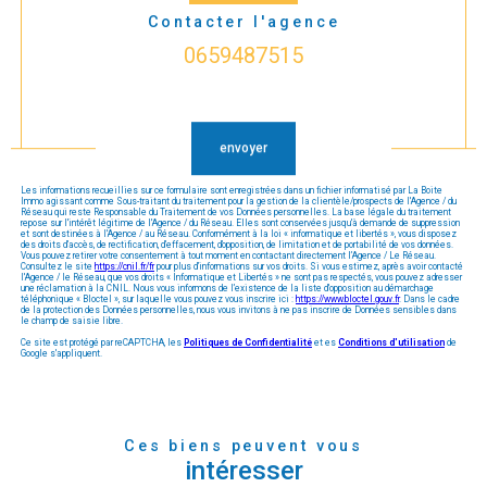
Contacter l'agence
0659487515
Validation
envoyer
Les informations recueillies sur ce formulaire sont enregistrées dans un fichier informatisé par La Boite
Immo agissant comme Sous-traitant du traitement pour la gestion de la clientèle/prospects de l'Agence / du
Réseau qui reste Responsable du Traitement de vos Données personnelles. La base légale du traitement
repose sur l'intérêt légitime de l'Agence / du Réseau. Elles sont conservées jusqu'à demande de suppression
et sont destinées à l'Agence / au Réseau. Conformément à la loi « informatique et libertés », vous disposez
des droits d’accès, de rectification, d’effacement, d’opposition, de limitation et de portabilité de vos données.
Vous pouvez retirer votre consentement à tout moment en contactant directement l’Agence / Le Réseau.
Consultez le site
https://cnil.fr/fr
pour plus d’informations sur vos droits. Si vous estimez, après avoir contacté
l'Agence / le Réseau, que vos droits « Informatique et Libertés » ne sont pas respectés, vous pouvez adresser
une réclamation à la CNIL. Nous vous informons de l’existence de la liste d'opposition au démarchage
téléphonique « Bloctel », sur laquelle vous pouvez vous inscrire ici :
https://www.bloctel.gouv.fr
. Dans le cadre
de la protection des Données personnelles, nous vous invitons à ne pas inscrire de Données sensibles dans
le champ de saisie libre.
Ce site est protégé par reCAPTCHA, les
Politiques de Confidentialité
et es
Conditions d'utilisation
de
Google s'appliquent.
Ces biens peuvent vous
intéresser