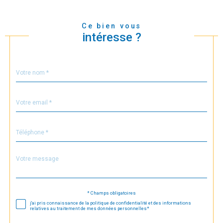
Ce bien vous
intéresse ?
Nom
Fieldset
*
par
défaut
email
*
Téléphone
*
Message
Fieldset
*
par
défaut
* Champs obligatoires
Validation
j'ai pris connaissance de la politique de confidentialité et des informations
relatives au traitement de mes données personnelles*