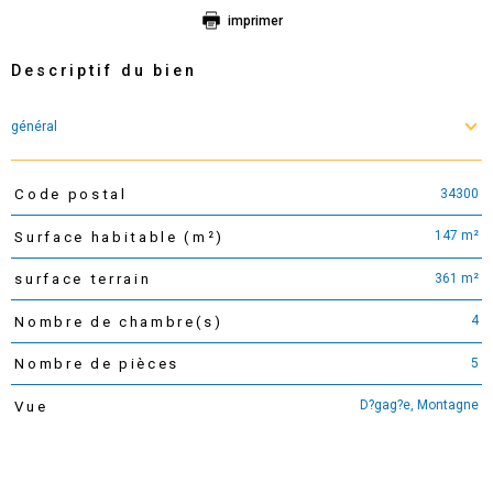
imprimer
Descriptif du bien
général
34300
Code postal
TRAD_PAMPERO_Caracteristique
Valeurs
147 m²
Surface habitable (m²)
361 m²
surface terrain
4
Nombre de chambre(s)
5
Nombre de pièces
D?gag?e, Montagne
Vue