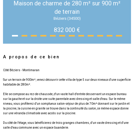
Maison de charme de 280 m² sur 900 m²
de terrain
Béziers (34500)
832 000 €
A propos de ce bien
Côté Béziers - Montimaran
Sur un terrain de 900m², venez découvrir cette villa de type 5 sur deux niveaux d'une superficie
habitable de 280m².
Elle se compose au rez-de-chaussée, d'un vaste hall d'entrée desservant un espace bureau
sur la gauche et sur la droite une suite parentale avec dressing et salle d'eau. Sur le même
niveau, vous profiterez d'un somptueux salon-séjour de plus de 70m² donnant sur le jardin et
la piscine, la cuisine en granite se trouve dans la continuité du salon, ce même espace donne
sur une véranda climatisée avec accès sur la piscine.
Du côté de l'étage, vous bénéficierez de trois granges chambres, d'un vaste dressing et d'une
salle d'eau commune avec un espace buanderie.