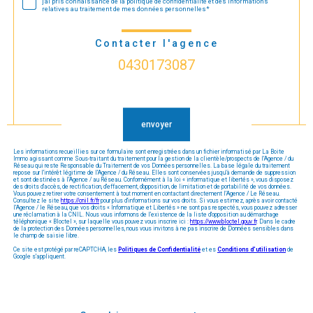
j'ai pris connaissance de la politique de confidentialité et des informations
relatives au traitement de mes données personnelles*
Contacter l'agence
0430173087
Validation
envoyer
Les informations recueillies sur ce formulaire sont enregistrées dans un fichier informatisé par La Boite
Immo agissant comme Sous-traitant du traitement pour la gestion de la clientèle/prospects de l'Agence / du
Réseau qui reste Responsable du Traitement de vos Données personnelles. La base légale du traitement
repose sur l'intérêt légitime de l'Agence / du Réseau. Elles sont conservées jusqu'à demande de suppression
et sont destinées à l'Agence / au Réseau. Conformément à la loi « informatique et libertés », vous disposez
des droits d’accès, de rectification, d’effacement, d’opposition, de limitation et de portabilité de vos données.
Vous pouvez retirer votre consentement à tout moment en contactant directement l’Agence / Le Réseau.
Consultez le site
https://cnil.fr/fr
pour plus d’informations sur vos droits. Si vous estimez, après avoir contacté
l'Agence / le Réseau, que vos droits « Informatique et Libertés » ne sont pas respectés, vous pouvez adresser
une réclamation à la CNIL. Nous vous informons de l’existence de la liste d'opposition au démarchage
téléphonique « Bloctel », sur laquelle vous pouvez vous inscrire ici :
https://www.bloctel.gouv.fr
. Dans le cadre
de la protection des Données personnelles, nous vous invitons à ne pas inscrire de Données sensibles dans
le champ de saisie libre.
Ce site est protégé par reCAPTCHA, les
Politiques de Confidentialité
et es
Conditions d'utilisation
de
Google s'appliquent.