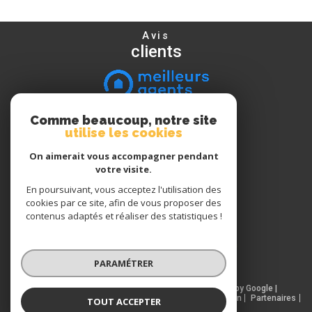
Avis
clients
Comme beaucoup, notre site
Nous
utilise les cookies
suivre
On aimerait vous accompagner pendant
votre visite.
En poursuivant, vous acceptez l'utilisation des
Nous
cookies par ce site, afin de vous proposer des
adhérons
contenus adaptés et réaliser des statistiques !
PARAMÉTRER
© 2026 | Tous droits réservés | Traduction powered by Google |
Nos honoraires
Plan du site
Mentions légales
Admin
Partenaires
TOUT ACCEPTER
Politique RGPD
Cookies