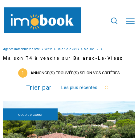
Agence immobilière à Sète
Vente
Balaruc le vieux
Maison
T4
Maison T4 à vendre sur Balaruc-Le-Vieux
1
ANNONCE(S) TROUVÉE(S) SELON VOS CRITÈRES
Trier par
Les plus récentes
coup de coeur