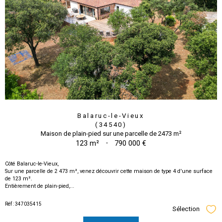
Balaruc-le-Vieux
(34540)
Maison de plain-pied sur une parcelle de 2473 m²
123 m²
-
790 000 €
Côté Balaruc-le-Vieux,
Sur une parcelle de 2 473 m², venez découvrir cette maison de type 4 d'une surface
de 123 m².
Entièrement de plain-pied,...
Réf : 347035415
Sélection
Sél