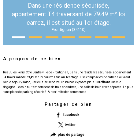
Dans une résidence sécurisée,
appartement T4 traversant de 79.49 m² loi
carrez, il est situé au 1er étage.
Frontignan (34110)
A propos de ce bien
Rue Jules Ferry, Côté Centre ville de Frontignan, Dans une résidence sécurisée, appartement
T4 traversant de 79,49 m² loi carrez situé au 1er étage. Il se compose d'une entrée s'ouvrant
sur le séjour /salon, une cuisine séparée, un balcon exposée plein Sud offrant une vue
dégagée. Le coin nuit est composé de trois chambres, une salle de bain et wc séparés. Le plus
Partager ce bien
facebook
twitter
plus de partage