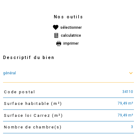
Nos outils
sélectionner
calculatrice
imprimer
Descriptif du bien
général
34110
Code postal
TRAD_PAMPERO_Caracteristique
Valeurs
79,49 m²
Surface habitable (m²)
79,49 m²
Surface loi Carrez (m²)
3
Nombre de chambre(s)