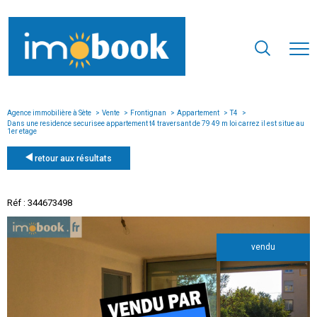
Agence immobilière à Sète
Vente
Frontignan
Appartement
T4
Dans une residence securisee appartement t4 traversant de 79 49 m loi carrez il est situe au
1er etage
retour aux résultats
Réf : 344673498
vendu