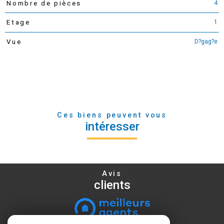
4
Nombre de pièces
1
Etage
D?gag?e
Vue
Ces biens peuvent vous
intéresser
Avis
clients