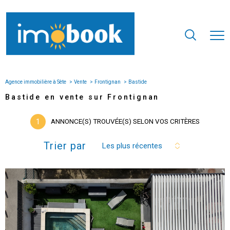
Agence immobilière à Sète
Vente
Frontignan
Bastide
Bastide en vente sur Frontignan
1
ANNONCE(S) TROUVÉE(S) SELON VOS CRITÈRES
Trier par
Les plus récentes