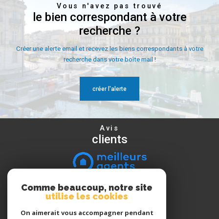
Vous n'avez pas trouvé
le bien correspondant à votre
recherche ?
Créer une alerte email et recevez les biens correspondants à votre
recherche dans votre boîte mail !
créer l'alerte
Avis
clients
Comme beaucoup, notre site
Nous
utilise les cookies
suivre
On aimerait vous accompagner pendant