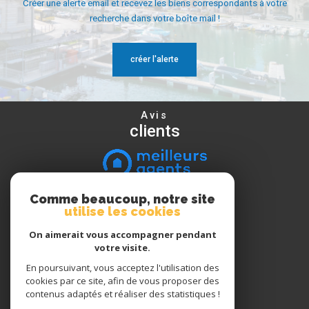
Créer une alerte email et recevez les biens correspondants à votre
recherche dans votre boîte mail !
créer l'alerte
Avis
clients
Comme beaucoup, notre site
Nous
utilise les cookies
suivre
On aimerait vous accompagner pendant
votre visite.
En poursuivant, vous acceptez l'utilisation des
Nous
cookies par ce site, afin de vous proposer des
adhérons
contenus adaptés et réaliser des statistiques !