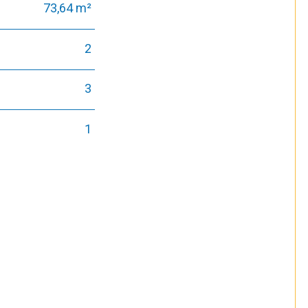
73,64 m²
2
3
1