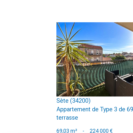
voir le bien
Sète (34200)
Appartement de Type 3 de 6
terrasse
69,03 m²
-
224 000 €