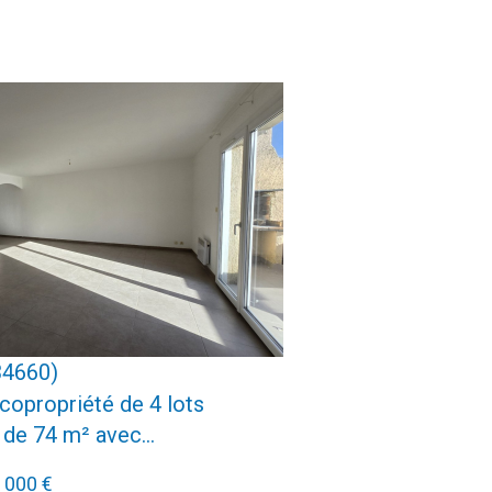
voir le bien
34660)
copropriété de 4 lots
de 74 m² avec...
 000 €