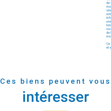
de 
mom
sit
est
Inf
une
lis
vou
de 
ins
Ce 
et 
Ces biens peuvent vous
intéresser