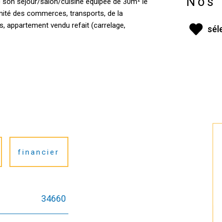
Nos 
 son séjour/salon/cuisine équipée de 30m² le
mité des commerces, transports, de la
s, appartement vendu refait (carrelage,
sél
financier
34660