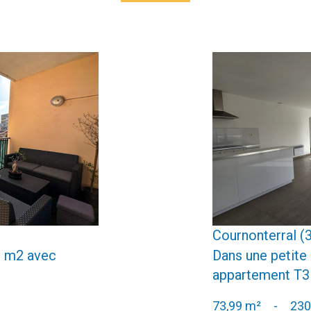
Cournonterral (
9 m2 avec
Dans une petite 
appartement T3 
73,99 m²
-
230