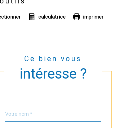
outils
ectionner
calculatrice
imprimer
Ce bien vous
intéresse ?
Nom
Fieldset
*
par
défaut